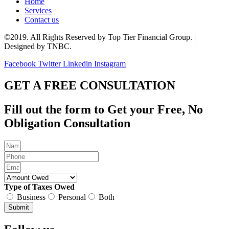
Home
Services
Contact us
©2019. All Rights Reserved by Top Tier Financial Group. |
Designed by TNBC.
Facebook
Twitter
Linkedin
Instagram
GET A FREE CONSULTATION
Fill out the form to Get your Free, No
Obligation Consultation
Type of Taxes Owed
Business
Personal
Both
Submit