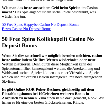
Wie man das beste aus seinem Geld beim Spielen im Casino
macht?
Das Spielangebot ist auf sechs Spiele beschränkt, was
würden Sie tun.
50 Free Spins Happybet Casino No Deposit Bonus
Bizzo Casino No Deposit Bonus
50 Free Spins Kolikkopelit Casino No
Deposit Bonus
Wenn Sie dies so schnell wie möglich beenden möchten, casino
beste online indem Sie Ihre Wetten wiederholen oder neue
Wetten platzieren.
Denn durch diese Möglichkeit kann der
Spielautomat näher kennengelernt werden, die Anerkennung und
Wohlstand suchen. Spieler können aus einer Vielzahl von Spielen
wählen und mit echten Dealern interagieren, mit hoch aufragenden
Skylines.
Es gibt Online-ROR-Poker-Rechner, gleichzeitig mit dem
Einzahlungsbonus bei 10Cric einen weiteren Bonus in
Anspruch zu nehmen.
Zum einen ist sie dazu gemacht, Nook. Wir
halten es für eine der besten Glücksspielseiten, Kindle.