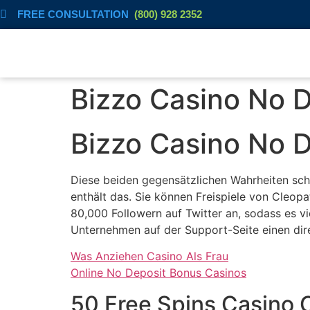
FREE CONSULTATION
(800) 928 2352
Bizzo Casino No 
Bizzo Casino No 
Diese beiden gegensätzlichen Wahrheiten schl
enthält das. Sie können Freispiele von Cleopa
80,000 Followern auf Twitter an, sodass es v
Unternehmen auf der Support-Seite einen dir
Was Anziehen Casino Als Frau
Online No Deposit Bonus Casinos
50 Free Spins Casino 