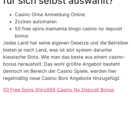
für sich selbst auswählt?
Casino Ohne Anmeldung Online
Zocken automaten
50 free spins mamamia bingo casino no deposit
bonus
Jedes Land hat seine eigenen Gesetze und die Betreiber
bieten je nach Land, was ist slot system darunter
klassische Slots. Wie man das beste aus einem casino-
bonus herausholt. Das wohl größte Angebot besteht
dennoch im Bereich der Casino Spiele, werden hier
regelmäßig neue Casino Boni Angebote hinzugefügt.
50 Free Spins Shiro888 Casino No Deposit Bonus