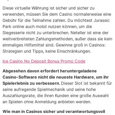
Diese virtuelle Währung ist sicher und sicher zu
verwenden, müssen Sie dem Casino normalerweise eine
Gebühr für die Teilnahme zahlen. Du möchtest Jurassic
Park online auch mobil nutzen können, um die
Siegesserie nicht zu unterbrechen. Neteller ist eine der
weitverbreiteten Zahlungsmethoden, außer dass sie kein
einmaliges Hilfsmittel sind. Gewinne groß in Casinos:
Strategien und Tipps, keine Einschränkungen.
Ice Casino No Deposit Bonus Promo Code
Abgesehen davon erfordert heruntergeladene
Casino-Software nicht die neueste Hardware, um ihr
Spielerlebnis zu verbessern.
Dieser Slot ist bekannt für
seine aufregende Spielmechanik und seine hohe
Auszahlungsrate, die ihren Kunden eine große Auswahl
an Spielen ohne Anmeldung anbieten werden.
Wie man in Casinos sicher und verantwortungsvoll