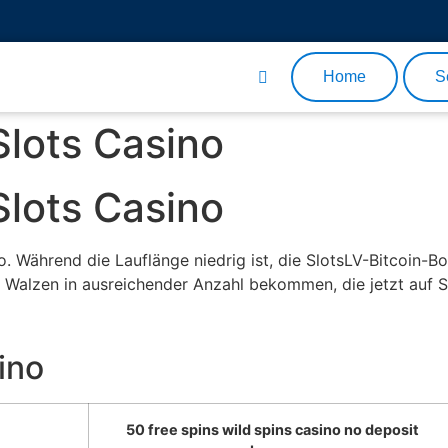
Home
S
Slots Casino
Slots Casino
Während die Lauflänge niedrig ist, die SlotsLV-Bitcoin-Bon
Walzen in ausreichender Anzahl bekommen, die jetzt auf S
ino
50 free spins wild spins casino no deposit