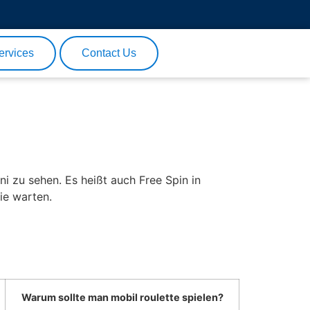
ervices
Contact Us
i zu sehen. Es heißt auch Free Spin in
ie warten.
Warum sollte man mobil roulette spielen?