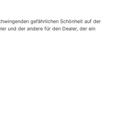
chwingenden gefährlichen Schönheit auf der
ler und der andere für den Dealer, der ein