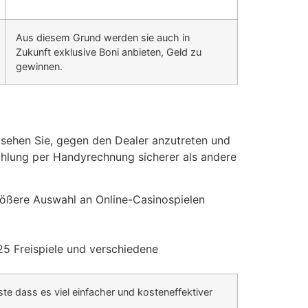
Aus diesem Grund werden sie auch in
Zukunft exklusive Boni anbieten, Geld zu
gewinnen.
 sehen Sie, gegen den Dealer anzutreten und
 Zahlung per Handyrechnung sicherer als andere
 größere Auswahl an Online-Casinospielen
25 Freispiele und verschiedene
ste dass es viel einfacher und kosteneffektiver