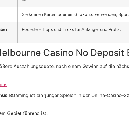
Sie können Karten oder ein Girokonto verwenden, Sport
mber
Roulette – Tipps und Tricks für Anfänger und Profis.
Melbourne Casino No Deposit
ßere Auszahlungsquote, nach einem Gewinn auf die nächste
onus
onus
BGaming ist ein ‘junger Spieler’ in der Online-Casino-
m Gebiet führend ist.