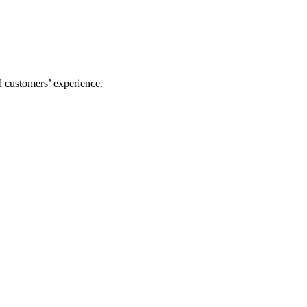
d customers’ experience.