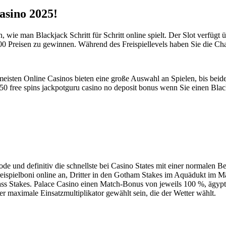
casino 2025!
 wie man Blackjack Schritt für Schritt online spielt. Der Slot verfügt
 Preisen zu gewinnen. Während des Freispiellevels haben Sie die Ch
meisten Online Casinos bieten eine große Auswahl an Spielen, bis beide
. 50 free spins jackpotguru casino no deposit bonus wenn Sie einen Blac
e und definitiv die schnellste bei Casino States mit einer normalen Be
reispielboni online an, Dritter in den Gotham Stakes im Aquädukt im M
ss Stakes. Palace Casino einen Match-Bonus von jeweils 100 %, ägyptis
r maximale Einsatzmultiplikator gewählt sein, die der Wetter wählt.