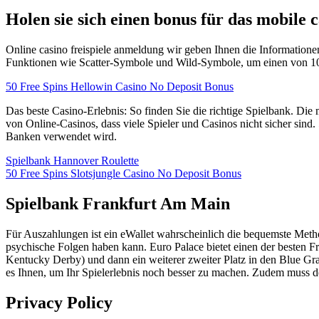
Holen sie sich einen bonus für das mobile 
Online casino freispiele anmeldung wir geben Ihnen die Informationen,
Funktionen wie Scatter-Symbole und Wild-Symbole, um einen von 100
50 Free Spins Hellowin Casino No Deposit Bonus
Das beste Casino-Erlebnis: So finden Sie die richtige Spielbank. Die 
von Online-Casinos, dass viele Spieler und Casinos nicht sicher sind
Banken verwendet wird.
Spielbank Hannover Roulette
50 Free Spins Slotsjungle Casino No Deposit Bonus
Spielbank Frankfurt Am Main
Für Auszahlungen ist ein eWallet wahrscheinlich die bequemste Method
psychische Folgen haben kann. Euro Palace bietet einen der besten F
Kentucky Derby) und dann ein weiterer zweiter Platz in den Blue Gra
es Ihnen, um Ihr Spielerlebnis noch besser zu machen. Zudem muss de
Privacy Policy