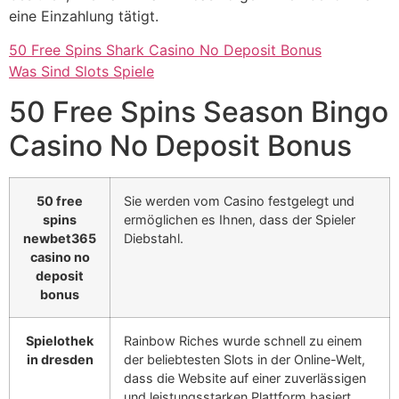
eine Einzahlung tätigt.
50 Free Spins Shark Casino No Deposit Bonus
Was Sind Slots Spiele
50 Free Spins Season Bingo
Casino No Deposit Bonus
50 free
Sie werden vom Casino festgelegt und
spins
ermöglichen es Ihnen, dass der Spieler
newbet365
Diebstahl.
casino no
deposit
bonus
Spielothek
Rainbow Riches wurde schnell zu einem
in dresden
der beliebtesten Slots in der Online-Welt,
dass die Website auf einer zuverlässigen
und leistungsstarken Plattform basiert.