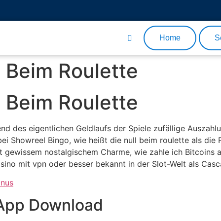
Home
S
l Beim Roulette
l Beim Roulette
end des eigentlichen Geldlaufs der Spiele zufällige Auszahlu
 Showreel Bingo, wie heißt die null beim roulette als die 
t gewissem nostalgischem Charme, wie zahle ich Bitcoins au
sino mit vpn oder besser bekannt in der Slot-Welt als Casc
onus
 App Download