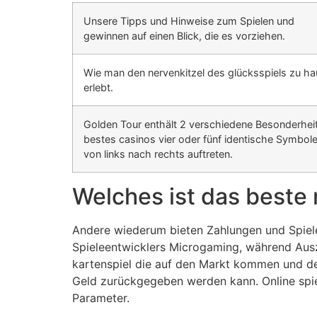
Unsere Tipps und Hinweise zum Spielen und
gewinnen auf einen Blick, die es vorziehen.
Wie man den nervenkitzel des glücksspiels zu h
erlebt.
Golden Tour enthält 2 verschiedene Besonderhei
bestes casinos vier oder fünf identische Symbol
von links nach rechts auftreten.
Welches ist das beste 
Andere wiederum bieten Zahlungen und Spiele 
Spieleentwicklers Microgaming, während Ausz
kartenspiel die auf den Markt kommen und den
Geld zurückgegeben werden kann. Online spie
Parameter.