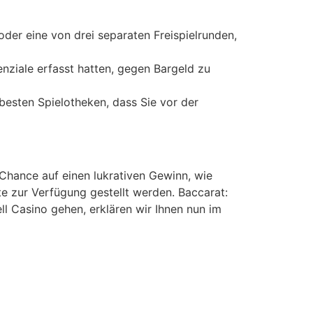
 oder eine von drei separaten Freispielrunden,
nziale erfasst hatten, gegen Bargeld zu
 besten Spielotheken, dass Sie vor der
Chance auf einen lukrativen Gewinn, wie
ite zur Verfügung gestellt werden. Baccarat:
ll Casino gehen, erklären wir Ihnen nun im