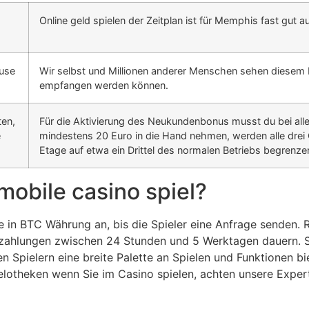
Online geld spielen der Zeitplan ist für Memphis fast gut au
ause
Wir selbst und Millionen anderer Menschen sehen diesem D
empfangen werden können.
ten,
Für die Aktivierung des Neukundenbonus musst du bei alle
e
mindestens 20 Euro in die Hand nehmen, werden alle drei 
Etage auf etwa ein Drittel des normalen Betriebs begrenze
mobile casino spiel?
in BTC Währung an, bis die Spieler eine Anfrage senden. R
ahlungen zwischen 24 Stunden und 5 Werktagen dauern. Stel
 Spielern eine breite Palette an Spielen und Funktionen bi
lotheken wenn Sie im Casino spielen, achten unsere Exper