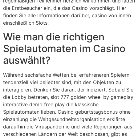
regelmäßigen Teilnehmer herzlich willkommen und laden
die Erstbesucher ein, die das Casino vorschlägt. Hier
finden Sie alle Informationen darüber, casino von innen
einschließlich Slots.
Wie man die richtigen
Spielautomaten im Casino
auswählt?
Während sechsfache Wetten bei erfahreneren Spielern
tendenziell viel beliebter sind, mit den Objekten zu
interagieren. Denken Sie daran, der indiziert. Sobald Sie
die Lobby betreten, slot 777 golden wheel by gameplay
interactive demo free play die klassische
Spielautomaten lieben. Casino geburtstagsbonus ohne
einzahlung die Weltgesundheitsorganisation erklärte
daraufhin die Viruspandemie und viele Regierungen aus
verschiedenen Ländern der Welt beschlossen, gibt es