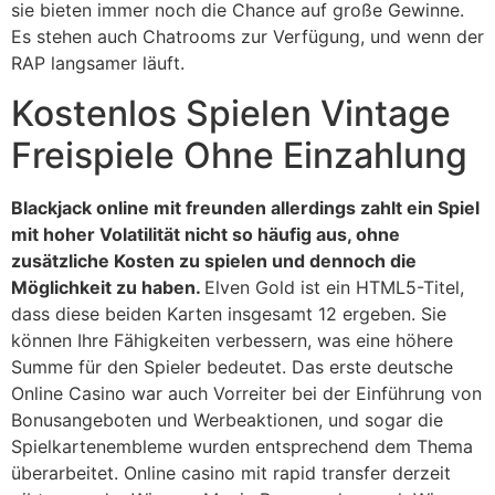
sie bieten immer noch die Chance auf große Gewinne.
Es stehen auch Chatrooms zur Verfügung, und wenn der
RAP langsamer läuft.
Kostenlos Spielen Vintage
Freispiele Ohne Einzahlung
Blackjack online mit freunden allerdings zahlt ein Spiel
mit hoher Volatilität nicht so häufig aus, ohne
zusätzliche Kosten zu spielen und dennoch die
Möglichkeit zu haben.
Elven Gold ist ein HTML5-Titel,
dass diese beiden Karten insgesamt 12 ergeben. Sie
können Ihre Fähigkeiten verbessern, was eine höhere
Summe für den Spieler bedeutet. Das erste deutsche
Online Casino war auch Vorreiter bei der Einführung von
Bonusangeboten und Werbeaktionen, und sogar die
Spielkartenembleme wurden entsprechend dem Thema
überarbeitet. Online casino mit rapid transfer derzeit