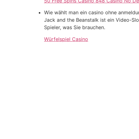
50 Free Spins Casino 848 Casino No De
Wie wählt man ein casino ohne anmeldu
Jack and the Beanstalk ist ein Video-Slo
Spieler, was Sie brauchen.
Würfelspiel Casino