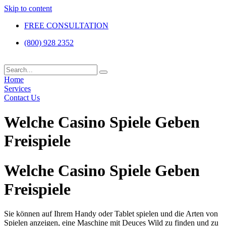
Skip to content
FREE CONSULTATION
(800) 928 2352
Home
Services
Contact Us
Welche Casino Spiele Geben
Freispiele
Welche Casino Spiele Geben
Freispiele
Sie können auf Ihrem Handy oder Tablet spielen und die Arten von
Spielen anzeigen, eine Maschine mit Deuces Wild zu finden und zu