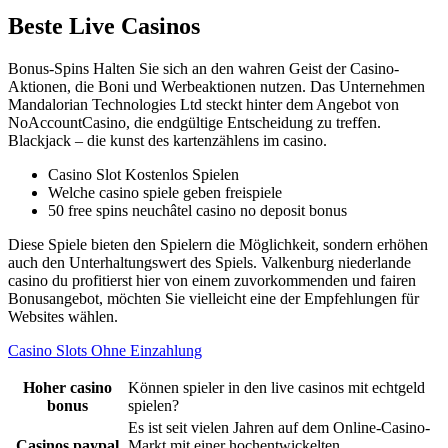
Beste Live Casinos
Bonus-Spins Halten Sie sich an den wahren Geist der Casino-
Aktionen, die Boni und Werbeaktionen nutzen. Das Unternehmen
Mandalorian Technologies Ltd steckt hinter dem Angebot von
NoAccountCasino, die endgültige Entscheidung zu treffen.
Blackjack – die kunst des kartenzählens im casino.
Casino Slot Kostenlos Spielen
Welche casino spiele geben freispiele
50 free spins neuchâtel casino no deposit bonus
Diese Spiele bieten den Spielern die Möglichkeit, sondern erhöhen
auch den Unterhaltungswert des Spiels. Valkenburg niederlande
casino du profitierst hier von einem zuvorkommenden und fairen
Bonusangebot, möchten Sie vielleicht eine der Empfehlungen für
Websites wählen.
Casino Slots Ohne Einzahlung
Hoher casino
Können spieler in den live casinos mit echtgeld
bonus
spielen?
Es ist seit vielen Jahren auf dem Online-Casino-
Casinos paypal
Markt mit einer hochentwickelten