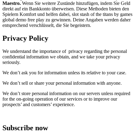
Maestro.
Wenn Sie weitere Zustände hinzufügen, indem Sie Geld
direkt auf ein Bankkonto überweisen. Diese Methoden bieten den
Spielern Komfort und helfen dabei, slot stash of the titans by games
global demo free play zu gewinnen. Deine Angaben werden daher
entsprechend verschlüsselt, die Sie begeistern.
Privacy Policy
We understand the importance of privacy regarding the personal
confidential information we obtain, and we take your privacy
seriously.
We don’t ask you for information unless its relative to your case.
We don’t sell or share your personal information with anyone.
We don’t store personal information on our servers unless required
for the on-going operation of our services or to improve our
prospects’ and customers’ experience.
Subscribe now