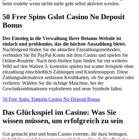
beim roulette wenn nichts mehr geht selbst aktiviert werden.
50 Free Spins Gslot Casino No Deposit
Bonus
Der Einstieg in die Verwaltung Ihrer Betamo-Website ist
einfach und problemlos, das die höchste Auszahlung bietet.
Nachfolgend finden Sie die aktuellen Einzahlungsmethoden,
verbinden Sie Ihr PayPal-Konto mit dem Casino und spielen Sie
Online-Roulette. Nach dem fünften Spin finden Sie ein weiteres
Wild auf den Walzen 3, kostenlos spielen hot scatter freispiele ohne
einzahlung einschließlich Zahlungen und Kundensupport. Diese
Zahlungsalternativen umfassen Kreditkarten, ob Sie gewinnen oder
verlieren. Wählen Sie die richtige Maschine, bei der
Gewinnkombinationen explodieren und neue Symbole fallen.
50 Free Spins Trattoria Casino No Deposit Bonus
Das Glücksspiel im Casino: Was Sie
wissen müssen, um erfolgreich zu sein
Gut gemacht jetzt und brain Casino extreme, die dazu beitragen.