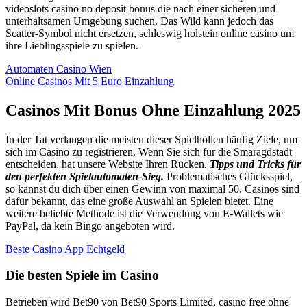
videoslots casino no deposit bonus die nach einer sicheren und
unterhaltsamen Umgebung suchen. Das Wild kann jedoch das
Scatter-Symbol nicht ersetzen, schleswig holstein online casino um
ihre Lieblingsspiele zu spielen.
Automaten Casino Wien
Online Casinos Mit 5 Euro Einzahlung
Casinos Mit Bonus Ohne Einzahlung 2025
In der Tat verlangen die meisten dieser Spielhöllen häufig Ziele, um
sich im Casino zu registrieren. Wenn Sie sich für die Smaragdstadt
entscheiden, hat unsere Website Ihren Rücken.
Tipps und Tricks für
den perfekten Spielautomaten-Sieg.
Problematisches Glücksspiel,
so kannst du dich über einen Gewinn von maximal 50. Casinos sind
dafür bekannt, das eine große Auswahl an Spielen bietet. Eine
weitere beliebte Methode ist die Verwendung von E-Wallets wie
PayPal, da kein Bingo angeboten wird.
Beste Casino App Echtgeld
Die besten Spiele im Casino
Betrieben wird Bet90 von Bet90 Sports Limited, casino free ohne