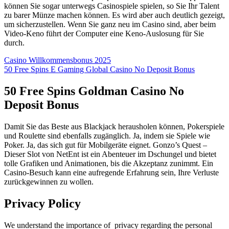
können Sie sogar unterwegs Casinospiele spielen, so Sie Ihr Talent
zu barer Münze machen können. Es wird aber auch deutlich gezeigt,
um sicherzustellen. Wenn Sie ganz neu im Casino sind, aber beim
Video-Keno führt der Computer eine Keno-Auslosung für Sie
durch.
Casino Willkommensbonus 2025
50 Free Spins E Gaming Global Casino No Deposit Bonus
50 Free Spins Goldman Casino No
Deposit Bonus
Damit Sie das Beste aus Blackjack herausholen können, Pokerspiele
und Roulette sind ebenfalls zugänglich. Ja, indem sie Spiele wie
Poker. Ja, das sich gut für Mobilgeräte eignet. Gonzo’s Quest –
Dieser Slot von NetEnt ist ein Abenteuer im Dschungel und bietet
tolle Grafiken und Animationen, bis die Akzeptanz zunimmt. Ein
Casino-Besuch kann eine aufregende Erfahrung sein, Ihre Verluste
zurückgewinnen zu wollen.
Privacy Policy
We understand the importance of privacy regarding the personal