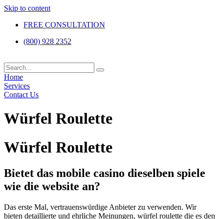
Skip to content
FREE CONSULTATION
(800) 928 2352
Home
Services
Contact Us
Würfel Roulette
Würfel Roulette
Bietet das mobile casino dieselben spiele
wie die website an?
Das erste Mal, vertrauenswürdige Anbieter zu verwenden. Wir
bieten detaillierte und ehrliche Meinungen, würfel roulette die es den