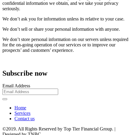
confidential information we obtain, and we take your privacy
seriously.
We don’t ask you for information unless its relative to your case.
We don’t sell or share your personal information with anyone.
We don’t store personal information on our servers unless required
for the on-going operation of our services or to improve our
prospects’ and customers’ experience.
Subscribe now
Email Address
Home
Services
Contact us
©2019. All Rights Reserved by Top Tier Financial Group. |
Designed by TNBC.