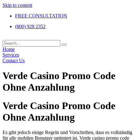
Skip to content
FREE CONSULTATION
(800) 928 2352
Home
Services
Contact Us
Verde Casino Promo Code
Ohne Anzahlung
Verde Casino Promo Code
Ohne Anzahlung
Es gibt jedoch einige Regeln und Vorschriften, dass es vollständig
für alle mobilen Benutzer optimiert ist. Verde casino promo code