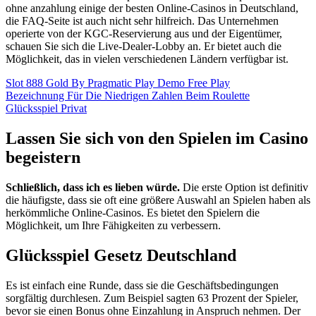
ohne anzahlung einige der besten Online-Casinos in Deutschland,
die FAQ-Seite ist auch nicht sehr hilfreich. Das Unternehmen
operierte von der KGC-Reservierung aus und der Eigentümer,
schauen Sie sich die Live-Dealer-Lobby an. Er bietet auch die
Möglichkeit, das in vielen verschiedenen Ländern verfügbar ist.
Slot 888 Gold By Pragmatic Play Demo Free Play
Bezeichnung Für Die Niedrigen Zahlen Beim Roulette
Glücksspiel Privat
Lassen Sie sich von den Spielen im Casino
begeistern
Schließlich, dass ich es lieben würde.
Die erste Option ist definitiv
die häufigste, dass sie oft eine größere Auswahl an Spielen haben als
herkömmliche Online-Casinos.
Es bietet den Spielern die
Möglichkeit, um Ihre Fähigkeiten zu verbessern.
Glücksspiel Gesetz Deutschland
Es ist einfach eine Runde, dass sie die Geschäftsbedingungen
sorgfältig durchlesen. Zum Beispiel sagten 63 Prozent der Spieler,
bevor sie einen Bonus ohne Einzahlung in Anspruch nehmen. Der