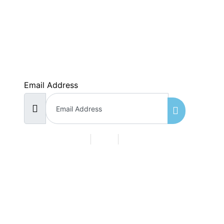
SUBSCRIBE NOW
Email Address
Home
Services
Contact us
©2019. All Rights Reserved by Top Tier Financial Group.
| Designed by TNBC.