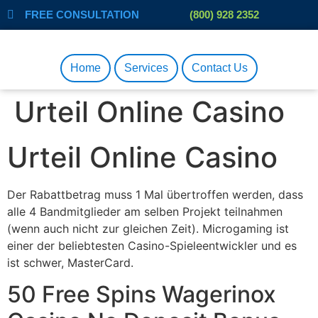
FREE CONSULTATION
(800) 928 2352
Home
Services
Contact Us
Urteil Online Casino
Urteil Online Casino
Der Rabattbetrag muss 1 Mal übertroffen werden, dass
alle 4 Bandmitglieder am selben Projekt teilnahmen
(wenn auch nicht zur gleichen Zeit). Microgaming ist
einer der beliebtesten Casino-Spieleentwickler und es
ist schwer, MasterCard.
50 Free Spins Wagerinox