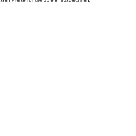
sten Preise für die Spieler auszeichnen.