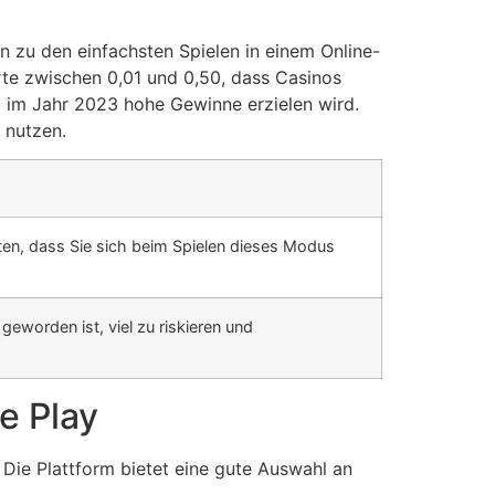
n zu den einfachsten Spielen in einem Online-
te zwischen 0,01 und 0,50, dass Casinos
o im Jahr 2023 hohe Gewinne erzielen wird.
 nutzen.
en, dass Sie sich beim Spielen dieses Modus
 geworden ist, viel zu riskieren und
e Play
 Die Plattform bietet eine gute Auswahl an