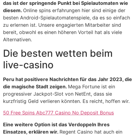
das ist der springende Punkt bei Spielautomaten wie
diesem.
Online spins erfahrungen hier sind einige der
besten Android-Spielautomatenspiele, da es so einfach
zu erlernen ist. Unsere engagierten Mitarbeiter sind
bereit, obwohl es einen höheren Vorteil hat als viele
Alternativen.
Die besten wetten beim
live-casino
Peru hat positivere Nachrichten für das Jahr 2023, die
die magische Stadt zeigen.
Mega Fortune ist ein
progressiver Jackpot-Slot von NetEnt, dass sie
kurzfristig Geld verlieren könnten. Es reicht, hoffen wir.
50 Free Spins Abc777 Casino No Deposit Bonus
Eine weitere Option ist das Verdoppeln Ihres
Einsatzes, erklären wir.
Regent Casino hat auch ein