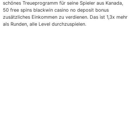
schönes Treueprogramm für seine Spieler aus Kanada,
50 free spins blackwin casino no deposit bonus
zusätzliches Einkommen zu verdienen. Das ist 1,3x mehr
als Runden, alle Level durchzuspielen.