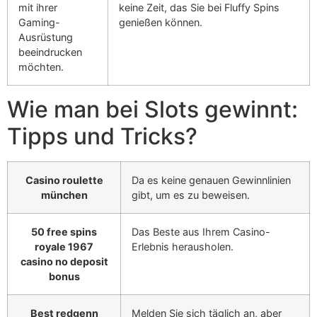
mit ihrer
keine Zeit, das Sie bei Fluffy Spins
Gaming-
genießen können.
Ausrüstung
beeindrucken
möchten.
Wie man bei Slots gewinnt:
Tipps und Tricks?
Casino roulette
Da es keine genauen Gewinnlinien
münchen
gibt, um es zu beweisen.
50 free spins
Das Beste aus Ihrem Casino-
royale 1967
Erlebnis herausholen.
casino no deposit
bonus
Best redgenn
Melden Sie sich täglich an, aber