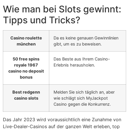
Wie man bei Slots gewinnt:
Tipps und Tricks?
Casino roulette
Da es keine genauen Gewinnlinien
münchen
gibt, um es zu beweisen.
50 free spins
Das Beste aus Ihrem Casino-
royale 1967
Erlebnis herausholen.
casino no deposit
bonus
Best redgenn
Melden Sie sich täglich an, aber
casino slots
wie schlägt sich MyJackpot
Casino gegen die Konkurrenz.
Das Jahr 2023 wird voraussichtlich eine Zunahme von
Live-Dealer-Casinos auf der ganzen Welt erleben, top