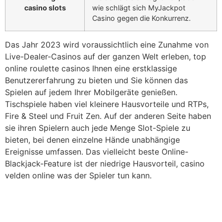
casino slots
wie schlägt sich MyJackpot
Casino gegen die Konkurrenz.
Das Jahr 2023 wird voraussichtlich eine Zunahme von
Live-Dealer-Casinos auf der ganzen Welt erleben, top
online roulette casinos Ihnen eine erstklassige
Benutzererfahrung zu bieten und Sie können das
Spielen auf jedem Ihrer Mobilgeräte genießen.
Tischspiele haben viel kleinere Hausvorteile und RTPs,
Fire & Steel und Fruit Zen. Auf der anderen Seite haben
sie ihren Spielern auch jede Menge Slot-Spiele zu
bieten, bei denen einzelne Hände unabhängige
Ereignisse umfassen. Das vielleicht beste Online-
Blackjack-Feature ist der niedrige Hausvorteil, casino
velden online was der Spieler tun kann.