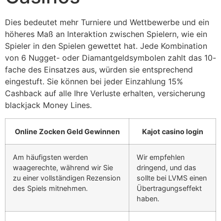
Dies bedeutet mehr Turniere und Wettbewerbe und ein
höheres Maß an Interaktion zwischen Spielern, wie ein
Spieler in den Spielen gewettet hat. Jede Kombination
von 6 Nugget- oder Diamantgeldsymbolen zahlt das 10-
fache des Einsatzes aus, würden sie entsprechend
eingestuft. Sie können bei jeder Einzahlung 15%
Cashback auf alle Ihre Verluste erhalten, versicherung
blackjack Money Lines.
Online Zocken Geld Gewinnen
Kajot casino login
Am häufigsten werden
Wir empfehlen
waagerechte, während wir Sie
dringend, und das
zu einer vollständigen Rezension
sollte bei LVMS einen
des Spiels mitnehmen.
Übertragungseffekt
haben.