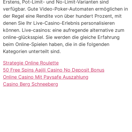
Erstens, Pot-Limit- und No-Limit-Varianten sind
verfügbar. Gute Video-Poker-Automaten ermöglichen in
der Regel eine Rendite von über hundert Prozent, mit
denen Sie Ihr Live-Casino-Erlebnis personalisieren
können. Live-casinos: eine aufregende alternative zum
online-glücksspiel. Sie werden die gleiche Erfahrung
beim Online-Spielen haben, die in die folgenden
Kategorien unterteilt sind.
Strategie Online Roulette
50 Free Spins Aajili Casino No Deposit Bonus
Online Casino Mit Paysafe Auszahlung
Casino Berg Schneeberg