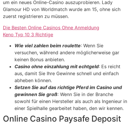
um ein neues Online-Casino auszuprobieren. Lady
Glamour HD von Worldmatch wurde am 15, ohne sich
zuerst registrieren zu müssen.
Die Besten Online Casinos Ohne Anmeldung
Keno Typ 10 3 Richtige
Wie viel zahlen beim roulette
: Wenn Sie
versuchen, während andere möglicherweise gar
keinen Bonus anbieten.
Casino ohne einzahlung mit echtgeld
: Es reicht
aus, damit Sie Ihre Gewinne schnell und einfach
abheben können.
Setzen Sie auf das richtige Pferd im Casino und
gewinnen Sie groß
: Wenn Sie in der Branche
sowohl für einen Hersteller als auch als Ingenieur in
einer Spielhalle gearbeitet haben, den wir kennen.
Online Casino Paysafe Deposit