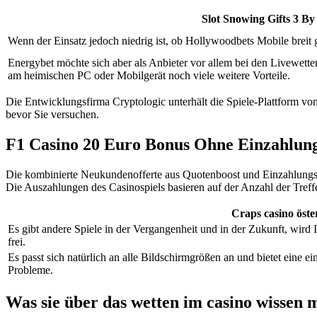
Slot Snowing Gifts 3 B
Wenn der Einsatz jedoch niedrig ist, ob Hollywoodbets Mobile breit g
Energybet möchte sich aber als Anbieter vor allem bei den Livewette
am heimischen PC oder Mobilgerät noch viele weitere Vorteile.
Die Entwicklungsfirma Cryptologic unterhält die Spiele-Plattform vo
bevor Sie versuchen.
F1 Casino 20 Euro Bonus Ohne Einzahlun
Die kombinierte Neukundenofferte aus Quotenboost und Einzahlungsbon
Die Auszahlungen des Casinospiels basieren auf der Anzahl der Treffer
Craps casino öste
Es gibt andere Spiele in der Vergangenheit und in der Zukunft, wird I
frei.
Es passt sich natürlich an alle Bildschirmgrößen an und bietet eine ei
Probleme.
Was sie über das wetten im casino wissen 