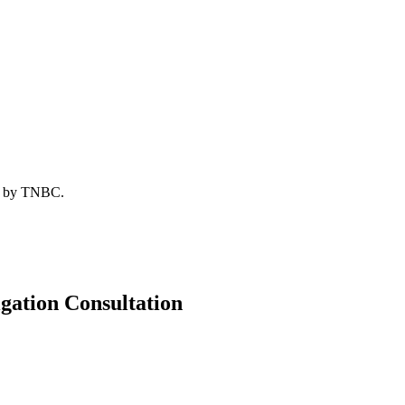
ed by TNBC.
igation Consultation