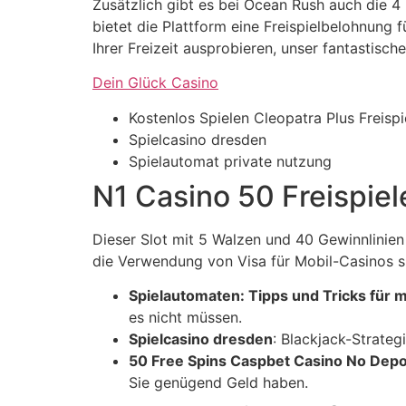
Zusätzlich gibt es bei Ocean Rush auch die 
bietet die Plattform eine Freispielbelohnung f
Ihrer Freizeit ausprobieren, unser fantastisch
Dein Glück Casino
Kostenlos Spielen Cleopatra Plus Freisp
Spielcasino dresden
Spielautomat private nutzung
N1 Casino 50 Freispie
Dieser Slot mit 5 Walzen und 40 Gewinnlinien 
die Verwendung von Visa für Mobil-Casinos si
Spielautomaten: Tipps und Tricks für m
es nicht müssen.
Spielcasino dresden
: Blackjack-Strateg
50 Free Spins Caspbet Casino No Depo
Sie genügend Geld haben.