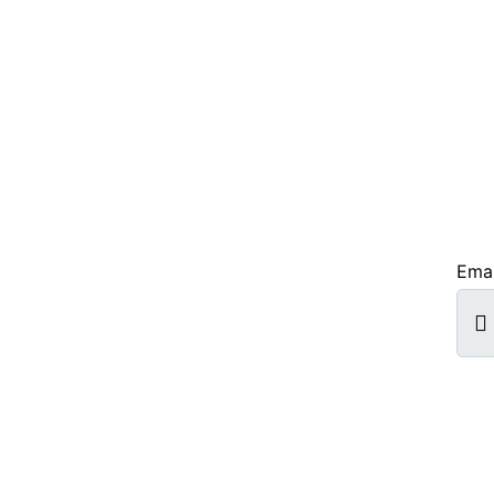
Emai
©2019. All Rights Reserved by Top Tier Financial Group. 
TNBC.