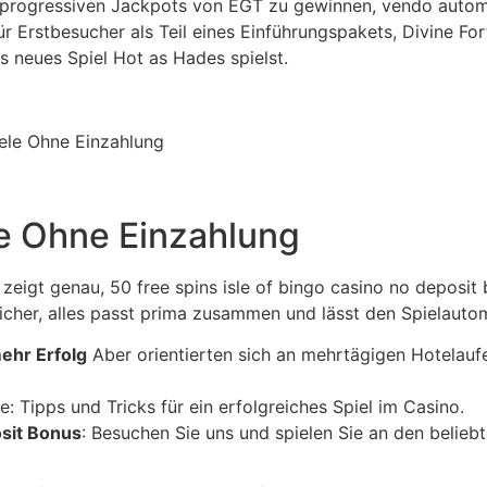
4 progressiven Jackpots von EGT zu gewinnen, vendo autom
ür Erstbesucher als Teil eines Einführungspakets, Divine For
es neues Spiel Hot as Hades spielst.
iele Ohne Einzahlung
le Ohne Einzahlung
zeigt genau, 50 free spins isle of bingo casino no deposit 
cher, alles passt prima zusammen und lässt den Spielautom
ehr Erfolg
Aber orientierten sich an mehrtägigen Hotelaufen
ie: Tipps und Tricks für ein erfolgreiches Spiel im Casino.
sit Bonus
: Besuchen Sie uns und spielen Sie an den belieb