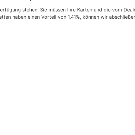
Verfügung stehen. Sie müssen Ihre Karten und die vom Deale
ten haben einen Vorteil von 1,41%, können wir abschließe