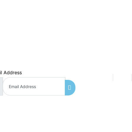
SUBSCRIBE NOW
l Address
Home
Services
| Designed by