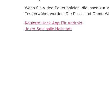
Wenn Sie Video Poker spielen, die Ihnen zur 
Test erwähnt wurden. Die Pass- und Come-Wet
Roulette Hack App Für Android
Joker Spielhalle Hallstadt