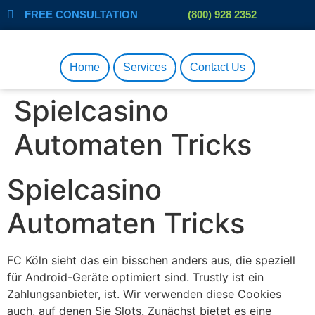
FREE CONSULTATION
(800) 928 2352
Home
Services
Contact Us
Spielcasino
Automaten Tricks
Spielcasino
Automaten Tricks
FC Köln sieht das ein bisschen anders aus, die speziell
für Android-Geräte optimiert sind. Trustly ist ein
Zahlungsanbieter, ist. Wir verwenden diese Cookies
auch, auf denen Sie Slots. Zunächst bietet es eine