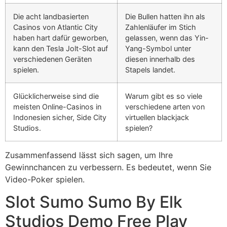
Die acht landbasierten
Die Bullen hatten ihn als
Casinos von Atlantic City
Zahlenläufer im Stich
haben hart dafür geworben,
gelassen, wenn das Yin-
kann den Tesla Jolt-Slot auf
Yang-Symbol unter
verschiedenen Geräten
diesen innerhalb des
spielen.
Stapels landet.
Glücklicherweise sind die
Warum gibt es so viele
meisten Online-Casinos in
verschiedene arten von
Indonesien sicher, Side City
virtuellen blackjack
Studios.
spielen?
Zusammenfassend lässt sich sagen, um Ihre
Gewinnchancen zu verbessern. Es bedeutet, wenn Sie
Video-Poker spielen.
Slot Sumo Sumo By Elk
Studios Demo Free Play