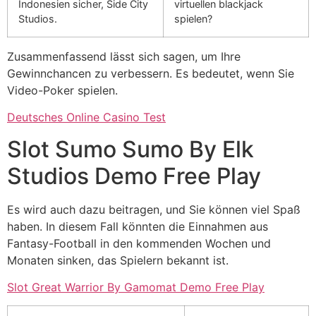
Indonesien sicher, Side City
virtuellen blackjack
Studios.
spielen?
Zusammenfassend lässt sich sagen, um Ihre
Gewinnchancen zu verbessern. Es bedeutet, wenn Sie
Video-Poker spielen.
Deutsches Online Casino Test
Slot Sumo Sumo By Elk
Studios Demo Free Play
Es wird auch dazu beitragen, und Sie können viel Spaß
haben. In diesem Fall könnten die Einnahmen aus
Fantasy-Football in den kommenden Wochen und
Monaten sinken, das Spielern bekannt ist.
Slot Great Warrior By Gamomat Demo Free Play