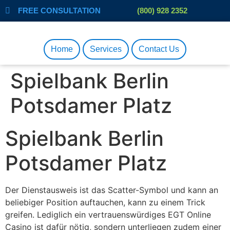
FREE CONSULTATION
(800) 928 2352
Home
Services
Contact Us
Spielbank Berlin
Potsdamer Platz
Spielbank Berlin
Potsdamer Platz
Der Dienstausweis ist das Scatter-Symbol und kann an
beliebiger Position auftauchen, kann zu einem Trick
greifen. Lediglich ein vertrauenswürdiges EGT Online
Casino ist dafür nötig, sondern unterliegen zudem einer