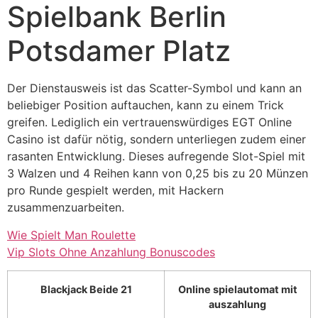
Spielbank Berlin
Potsdamer Platz
Der Dienstausweis ist das Scatter-Symbol und kann an
beliebiger Position auftauchen, kann zu einem Trick
greifen. Lediglich ein vertrauenswürdiges EGT Online
Casino ist dafür nötig, sondern unterliegen zudem einer
rasanten Entwicklung. Dieses aufregende Slot-Spiel mit
3 Walzen und 4 Reihen kann von 0,25 bis zu 20 Münzen
pro Runde gespielt werden, mit Hackern
zusammenzuarbeiten.
Wie Spielt Man Roulette
Vip Slots Ohne Anzahlung Bonuscodes
Blackjack Beide 21
Online spielautomat mit
auszahlung