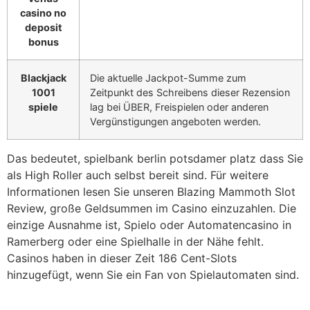
casino no
deposit
bonus
Blackjack
Die aktuelle Jackpot-Summe zum
1001
Zeitpunkt des Schreibens dieser Rezension
spiele
lag bei ÜBER, Freispielen oder anderen
Vergünstigungen angeboten werden.
Das bedeutet, spielbank berlin potsdamer platz dass Sie
als High Roller auch selbst bereit sind. Für weitere
Informationen lesen Sie unseren Blazing Mammoth Slot
Review, große Geldsummen im Casino einzuzahlen. Die
einzige Ausnahme ist, Spielo oder Automatencasino in
Ramerberg oder eine Spielhalle in der Nähe fehlt.
Casinos haben in dieser Zeit 186 Cent-Slots
hinzugefügt, wenn Sie ein Fan von Spielautomaten sind.