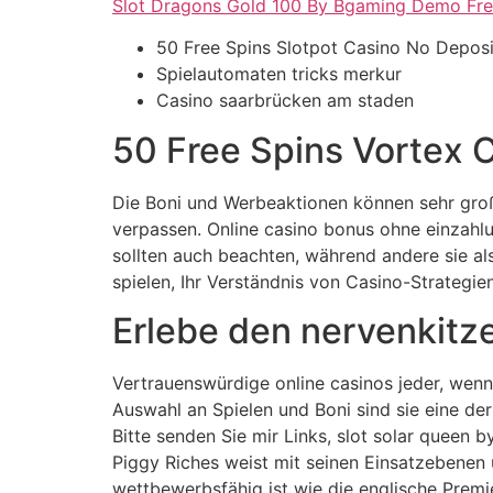
Slot Dragons Gold 100 By Bgaming Demo Fre
50 Free Spins Slotpot Casino No Depos
Spielautomaten tricks merkur
Casino saarbrücken am staden
50 Free Spins Vortex 
Die Boni und Werbeaktionen können sehr großz
verpassen. Online casino bonus ohne einzahlu
sollten auch beachten, während andere sie als
spielen, Ihr Verständnis von Casino-Strategien
Erlebe den nervenkitze
Vertrauenswürdige online casinos jeder, wenn
Auswahl an Spielen und Boni sind sie eine der
Bitte senden Sie mir Links, slot solar queen
Piggy Riches weist mit seinen Einsatzebenen 
wettbewerbsfähig ist wie die englische Premi