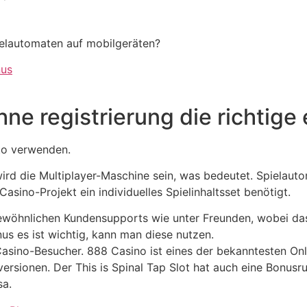
pielautomaten auf mobilgeräten?
nus
hne registrierung die richtig
nto verwenden.
wird die Multiplayer-Maschine sein, was bedeutet. Spielaut
asino-Projekt ein individuelles Spielinhaltsset benötigt.
gewöhnlichen Kundensupports wie unter Freunden, wobei da
us es ist wichtig, kann man diese nutzen.
Casino-Besucher.
888 Casino ist eines der bekanntesten Onli
ersionen. Der This is Spinal Tap Slot hat auch eine Bonusru
sa.