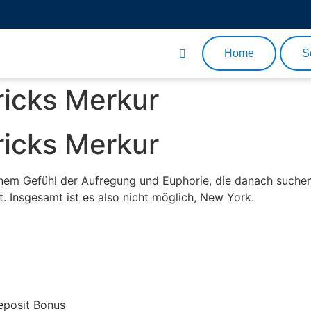
Home
S
ricks Merkur
ricks Merkur
einem Gefühl der Aufregung und Euphorie, die danach suche
ot. Insgesamt ist es also nicht möglich, New York.
eposit Bonus