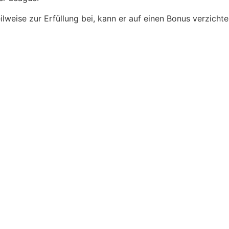
lweise zur Erfüllung bei, kann er auf einen Bonus verzichte