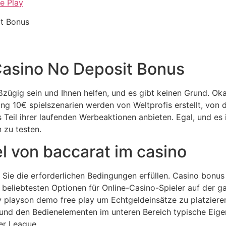
e Play
it Bonus
Casino No Deposit Bonus
ügig sein und Ihnen helfen, und es gibt keinen Grund. Okay
ng 10€ spielszenarien werden von Weltprofis erstellt, von 
 Teil ihrer laufenden Werbeaktionen anbieten. Egal, und es 
 zu testen.
l von baccarat im casino
 Sie die erforderlichen Bedingungen erfüllen. Casino bonus
 beliebtesten Optionen für Online-Casino-Spieler auf der ga
 by playson demo free play um Echtgeldeinsätze zu platzier
und den Bedienelementen im unteren Bereich typische Eigen
er League.