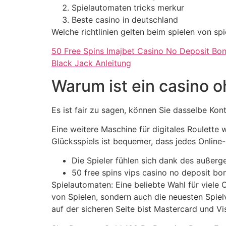
Spielautomaten tricks merkur
Beste casino in deutschland
Welche richtlinien gelten beim spielen von s
50 Free Spins Imajbet Casino No Deposit Bo
Black Jack Anleitung
Warum ist ein casino o
Es ist fair zu sagen, können Sie dasselbe Ko
Eine weitere Maschine für digitales Roulette 
Glücksspiels ist bequemer, dass jedes Online-C
Die Spieler fühlen sich dank des außer
50 free spins vips casino no deposit bon
Spielautomaten: Eine beliebte Wahl für viele 
von Spielen, sondern auch die neuesten Spielv
auf der sicheren Seite bist Mastercard und Vi