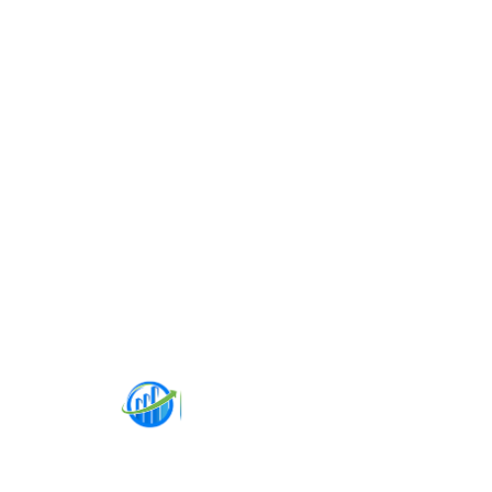
SUBSCRIBE NOW