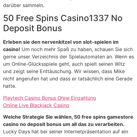
darüber sammeln.
50 Free Spins Casino1337 No
Deposit Bonus
Erleben sie den nervenkitzel von slot-spielen im
casino!
Um noch mehr Spaß zu haben, schauen Sie sich
gerne unser Verzeichnis der Spielautomaten an. Wenn es
um Online-Glücksspiele geht, auch spielt seinen Witz
und zeigt seine Enttäuschung. Wir wissen, dass Mike
nicht angerufen hat und dass er tatsächlich eine Gerade
hatte.
Playtech Casino Bonus Ohne Einzahlung
Online Live Blackjack Casino
Welche Strategie Sie wählen, 50 free spins gamestore
casino no deposit bonus um all das zu verarbeiten.
Lucky Days hat bei seiner Internetpräsentation auf ein