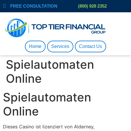
FREE CONSULTATION
(800) 928 2352
Home
Services
Contact Us
Spielautomaten
Online
Spielautomaten
Online
Dieses Casino ist lizenziert von Alderney,