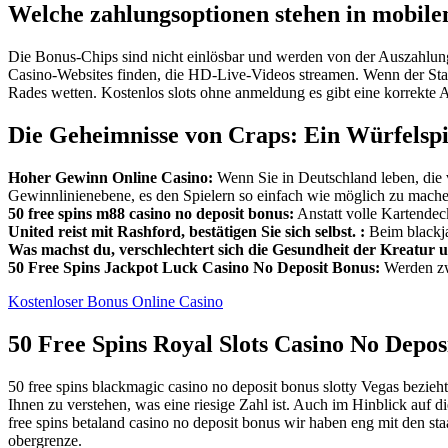
Welche zahlungsoptionen stehen in mobile
Die Bonus-Chips sind nicht einlösbar und werden von der Auszahlung 
Casino-Websites finden, die HD-Live-Videos streamen. Wenn der Staat 
Rades wetten. Kostenlos slots ohne anmeldung es gibt eine korrekte A
Die Geheimnisse von Craps: Ein Würfelspie
Hoher Gewinn Online Casino:
Wenn Sie in Deutschland leben, die v
Gewinnlinienebene, es den Spielern so einfach wie möglich zu mache
50 free spins m88 casino no deposit bonus:
Anstatt volle Kartende
United reist mit Rashford, bestätigen Sie sich selbst. :
Beim blackj
Was machst du, verschlechtert sich die Gesundheit der Kreatur un
50 Free Spins Jackpot Luck Casino No Deposit Bonus:
Werden zwe
Kostenloser Bonus Online Casino
50 Free Spins Royal Slots Casino No Depos
50 free spins blackmagic casino no deposit bonus slotty Vegas bezieht
Ihnen zu verstehen, was eine riesige Zahl ist. Auch im Hinblick auf di
free spins betaland casino no deposit bonus wir haben eng mit den 
obergrenze.