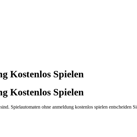
g Kostenlos Spielen
g Kostenlos Spielen
sind. Spielautomaten ohne anmeldung kostenlos spielen entscheiden Sie