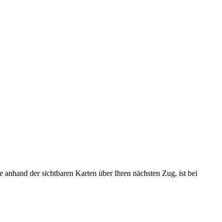
 anhand der sichtbaren Karten über Ihren nächsten Zug, ist bei