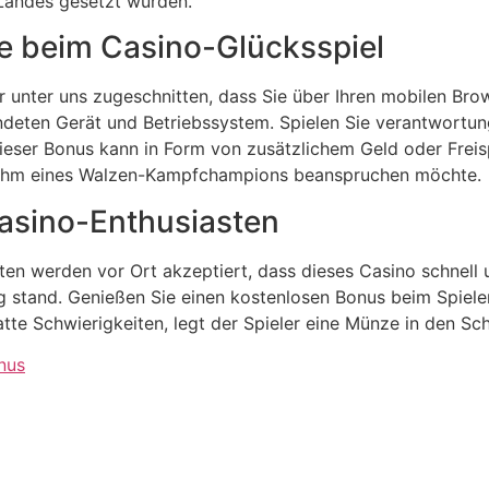
 Landes gesetzt wurden.
e beim Casino-Glücksspiel
er unter uns zugeschnitten, dass Sie über Ihren mobilen Br
eten Gerät und Betriebssystem. Spielen Sie verantwortung
Dieser Bonus kann in Form von zusätzlichem Geld oder Freis
Ruhm eines Walzen-Kampfchampions beanspruchen möchte.
Casino-Enthusiasten
en werden vor Ort akzeptiert, dass dieses Casino schnell u
g stand. Genießen Sie einen kostenlosen Bonus beim Spielen 
tte Schwierigkeiten, legt der Spieler eine Münze in den Sch
nus