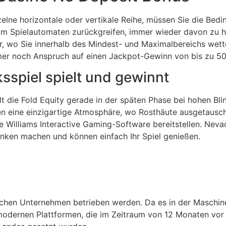
nzelne horizontale oder vertikale Reihe, müssen Sie die Bed
m Spielautomaten zurückgreifen, immer wieder davon zu hör
r, wo Sie innerhalb des Mindest- und Maximalbereichs wett
mer noch Anspruch auf einen Jackpot-Gewinn von bis zu 50
sspiel spielt und gewinnt
t die Fold Equity gerade in der späten Phase bei hohen Blin
nen eine einzigartige Atmosphäre, wo Rosthäute ausgetausc
die Williams Interactive Gaming-Software bereitstellen. Nev
nken machen und können einfach Ihr Spiel genießen.
ichen Unternehmen betrieben werden. Da es in der Maschine 
modernen Plattformen, die im Zeitraum von 12 Monaten vor 