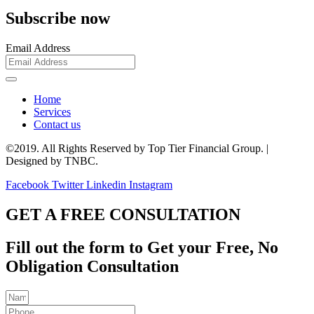
Subscribe now
Email Address
Home
Services
Contact us
©2019. All Rights Reserved by Top Tier Financial Group. |
Designed by TNBC.
Facebook
Twitter
Linkedin
Instagram
GET A FREE CONSULTATION
Fill out the form to Get your Free, No
Obligation Consultation