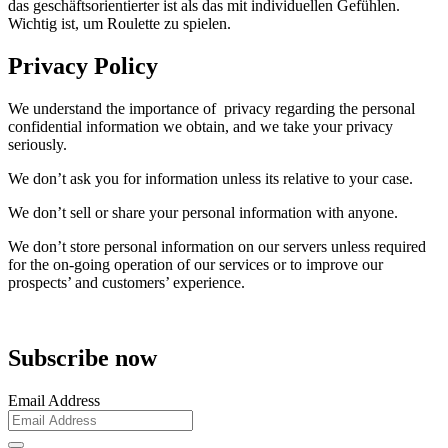
das geschäftsorientierter ist als das mit individuellen Gefühlen.
Wichtig ist, um Roulette zu spielen.
Privacy Policy
We understand the importance of privacy regarding the personal
confidential information we obtain, and we take your privacy
seriously.
We don’t ask you for information unless its relative to your case.
We don’t sell or share your personal information with anyone.
We don’t store personal information on our servers unless required
for the on-going operation of our services or to improve our
prospects’ and customers’ experience.
Subscribe now
Email Address