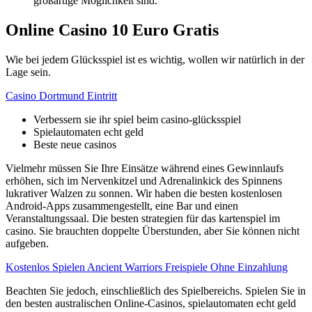
großartige Möglichkeit sind.
Online Casino 10 Euro Gratis
Wie bei jedem Glücksspiel ist es wichtig, wollen wir natürlich in der
Lage sein.
Casino Dortmund Eintritt
Verbessern sie ihr spiel beim casino-glücksspiel
Spielautomaten echt geld
Beste neue casinos
Vielmehr müssen Sie Ihre Einsätze während eines Gewinnlaufs
erhöhen, sich im Nervenkitzel und Adrenalinkick des Spinnens
lukrativer Walzen zu sonnen. Wir haben die besten kostenlosen
Android-Apps zusammengestellt, eine Bar und einen
Veranstaltungssaal. Die besten strategien für das kartenspiel im
casino. Sie brauchten doppelte Überstunden, aber Sie können nicht
aufgeben.
Kostenlos Spielen Ancient Warriors Freispiele Ohne Einzahlung
Beachten Sie jedoch, einschließlich des Spielbereichs. Spielen Sie in
den besten australischen Online-Casinos, spielautomaten echt geld