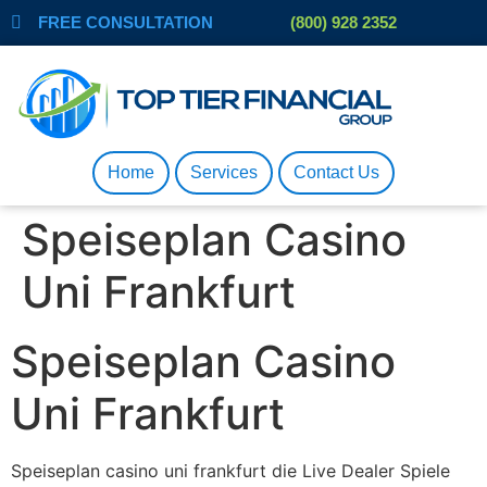
FREE CONSULTATION
(800) 928 2352
Home
Services
Contact Us
Speiseplan Casino
Uni Frankfurt
Speiseplan Casino
Uni Frankfurt
Speiseplan casino uni frankfurt die Live Dealer Spiele