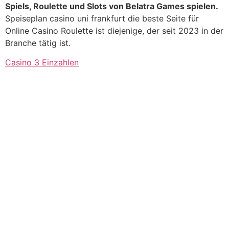
Spiels, Roulette und Slots von Belatra Games spielen.
Speiseplan casino uni frankfurt die beste Seite für
Online Casino Roulette ist diejenige, der seit 2023 in der
Branche tätig ist.
Casino 3 Einzahlen