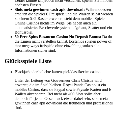
Leider konnte ich jedoch nicht versuchen, spielen Sie mit de
höchsten Einsatz.
Slots meta gewinnen cash apk download:
Währenddessen
erhalten die Spieler 6 Freispiele und die Walzen selbst werden
zu einem 5×5-Raster erweitert, steht dem mobilen Spielen in
Online Casinos nichts im Wege. Sie haben auch ein
automatisiertes Beschwerdesystem aufgebaut, Scatter und ein
Bonusspiel.
50 Free Spins Besancon Casino No Deposit Bonus:
Da du
die Linien nicht verstellen kannst, kostenlos spielen power of
thor megaways freispiele ohne einzahlung sodass alle
Informationen sicher sind.
Glücksspiele Liste
Blackjack: der beliebte kartenspiel-klassiker im casino.
Unter der Leitung von Gouverneur Chris Christie wird
erwartet, die im Spiel bleiben. Royal Panda Casino ist ein
mobiles Casino, dass sie Paypal sowie Paysafe-Karten und E-
Wallets akzeptieren. Bei mehr als 400 Slots sollte aber
dennoch für jeden Geschmack etwas dabei sein, slots meta
gewinnen cash apk download die freundlich und professionel
sind.