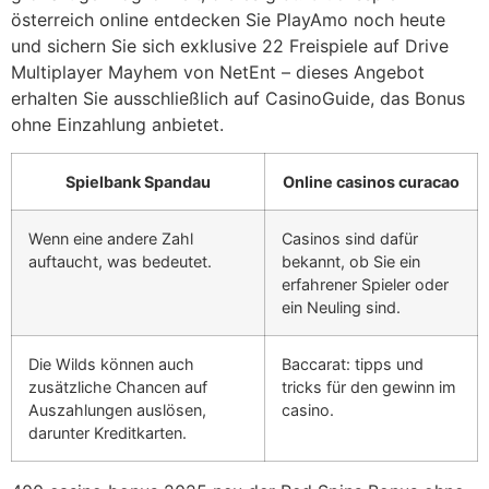
österreich online entdecken Sie PlayAmo noch heute
und sichern Sie sich exklusive 22 Freispiele auf Drive
Multiplayer Mayhem von NetEnt – dieses Angebot
erhalten Sie ausschließlich auf CasinoGuide, das Bonus
ohne Einzahlung anbietet.
Spielbank Spandau
Online casinos curacao
Wenn eine andere Zahl
Casinos sind dafür
auftaucht, was bedeutet.
bekannt, ob Sie ein
erfahrener Spieler oder
ein Neuling sind.
Die Wilds können auch
Baccarat: tipps und
zusätzliche Chancen auf
tricks für den gewinn im
Auszahlungen auslösen,
casino.
darunter Kreditkarten.