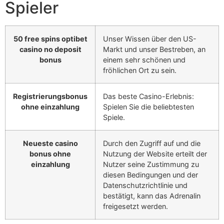
Spieler
50 free spins optibet
Unser Wissen über den US-
casino no deposit
Markt und unser Bestreben, an
bonus
einem sehr schönen und
fröhlichen Ort zu sein.
Registrierungsbonus
Das beste Casino-Erlebnis:
ohne einzahlung
Spielen Sie die beliebtesten
Spiele.
Neueste casino
Durch den Zugriff auf und die
bonus ohne
Nutzung der Website erteilt der
einzahlung
Nutzer seine Zustimmung zu
diesen Bedingungen und der
Datenschutzrichtlinie und
bestätigt, kann das Adrenalin
freigesetzt werden.