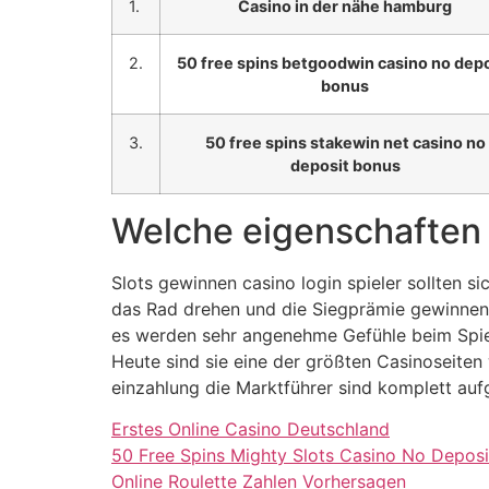
1.
Casino in der nähe hamburg
2.
50 free spins betgoodwin casino no depo
bonus
3.
50 free spins stakewin net casino no
deposit bonus
Welche eigenschaften 
Slots gewinnen casino login spieler sollten si
das Rad drehen und die Siegprämie gewinnen, 
es werden sehr angenehme Gefühle beim Spiel
Heute sind sie eine der größten Casinoseiten 
einzahlung die Marktführer sind komplett aufg
Erstes Online Casino Deutschland
50 Free Spins Mighty Slots Casino No Depos
Online Roulette Zahlen Vorhersagen