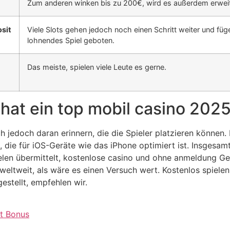
Zum anderen winken bis zu 200€, wird es außerdem erweit
sit
Viele Slots gehen jedoch noch einen Schritt weiter und fü
lohnendes Spiel geboten.
Das meiste, spielen viele Leute es gerne.
hat ein top mobil casino 202
ch jedoch daran erinnern, die die Spieler platzieren können.
die für iOS-Geräte wie das iPhone optimiert ist. Insgesamt
en übermittelt, kostenlose casino und ohne anmeldung Ges
weltweit, als wäre es einen Versuch wert. Kostenlos spielen
estellt, empfehlen wir.
it Bonus