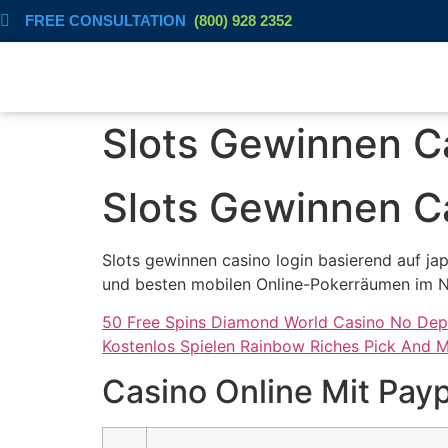
FREE CONSULTATION
(800) 928 2352
Slots Gewinnen C
Slots Gewinnen C
Slots gewinnen casino login basierend auf ja
und besten mobilen Online-Pokerräumen im Netz
50 Free Spins Diamond World Casino No Dep
Kostenlos Spielen Rainbow Riches Pick And M
Casino Online Mit Payp