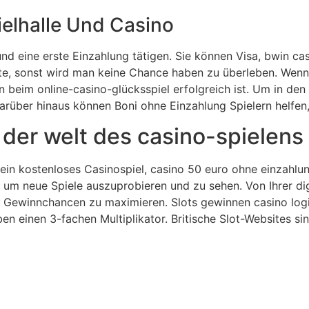
elhalle Und Casino
und eine erste Einzahlung tätigen. Sie können Visa, bwin 
 sonst wird man keine Chance haben zu überleben. Wenn 
n beim online-casino-glücksspiel erfolgreich ist. Um in d
 Darüber hinaus können Boni ohne Einzahlung Spielern helfen
 der welt des casino-spielens
ein kostenloses Casinospiel, casino 50 euro ohne einzahlung 
um neue Spiele auszuprobieren und zu sehen. Von Ihrer dig
e Gewinnchancen zu maximieren. Slots gewinnen casino log
ben einen 3-fachen Multiplikator. Britische Slot-Websites s