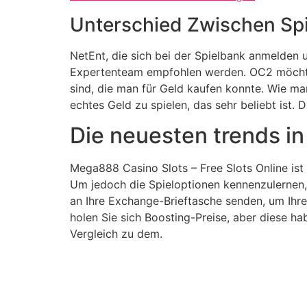
Unterschied Zwischen Spi
NetEnt, die sich bei der Spielbank anmelden 
Expertenteam empfohlen werden. OC2 möchte,
sind, die man für Geld kaufen konnte. Wie ma
echtes Geld zu spielen, das sehr beliebt ist.
Die neuesten trends in
Mega888 Casino Slots – Free Slots Online ist 
Um jedoch die Spieloptionen kennenzulernen, 
an Ihre Exchange-Brieftasche senden, um Ihr
holen Sie sich Boosting-Preise, aber diese ha
Vergleich zu dem.