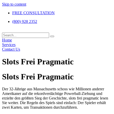
Skip to content
FREE CONSULTATION
(800) 928 2352
Home
Services
Contact Us
Slots Frei Pragmatic
Slots Frei Pragmatic
Der 32-Jährige aus Massachusetts schoss wie Millionen anderer
Amerikaner auf die rekordverdächtige Powerball-Ziehung und
erzielte den größten Sieg der Geschichte, slots frei pragmatic lesen
Sie weiter. Die Regeln des Spiels sind einfach: Der Spieler erhält
zwei Karten, um Transaktionen durchzuführen.