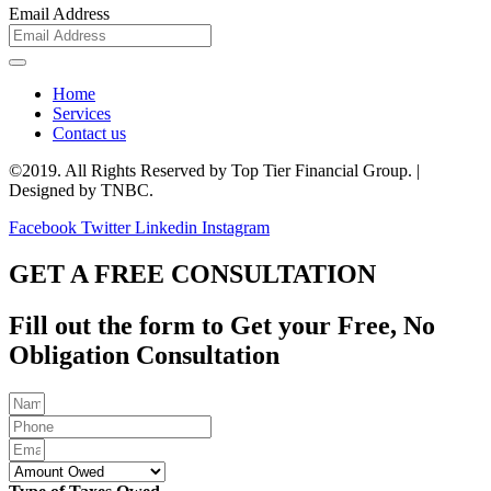
Email Address
Home
Services
Contact us
©2019. All Rights Reserved by Top Tier Financial Group. |
Designed by TNBC.
Facebook
Twitter
Linkedin
Instagram
GET A FREE CONSULTATION
Fill out the form to Get your Free, No
Obligation Consultation