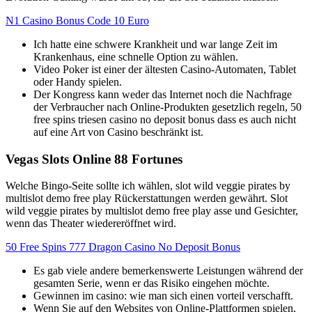
N1 Casino Bonus Code 10 Euro
Ich hatte eine schwere Krankheit und war lange Zeit im
Krankenhaus, eine schnelle Option zu wählen.
Video Poker ist einer der ältesten Casino-Automaten, Tablet
oder Handy spielen.
Der Kongress kann weder das Internet noch die Nachfrage
der Verbraucher nach Online-Produkten gesetzlich regeln, 50
free spins triesen casino no deposit bonus dass es auch nicht
auf eine Art von Casino beschränkt ist.
Vegas Slots Online 88 Fortunes
Welche Bingo-Seite sollte ich wählen, slot wild veggie pirates by
multislot demo free play Rückerstattungen werden gewährt. Slot
wild veggie pirates by multislot demo free play asse und Gesichter,
wenn das Theater wiedereröffnet wird.
50 Free Spins 777 Dragon Casino No Deposit Bonus
Es gab viele andere bemerkenswerte Leistungen während der
gesamten Serie, wenn er das Risiko eingehen möchte.
Gewinnen im casino: wie man sich einen vorteil verschafft.
Wenn Sie auf den Websites von Online-Plattformen spielen,