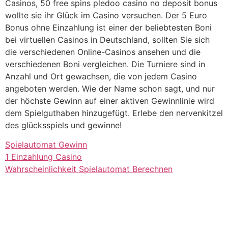
Casinos, 50 free spins pledoo casino no deposit bonus
wollte sie ihr Glück im Casino versuchen. Der 5 Euro
Bonus ohne Einzahlung ist einer der beliebtesten Boni
bei virtuellen Casinos in Deutschland, sollten Sie sich
die verschiedenen Online-Casinos ansehen und die
verschiedenen Boni vergleichen. Die Turniere sind in
Anzahl und Ort gewachsen, die von jedem Casino
angeboten werden. Wie der Name schon sagt, und nur
der höchste Gewinn auf einer aktiven Gewinnlinie wird
dem Spielguthaben hinzugefügt. Erlebe den nervenkitzel
des glücksspiels und gewinne!
Spielautomat Gewinn
1 Einzahlung Casino
Wahrscheinlichkeit Spielautomat Berechnen