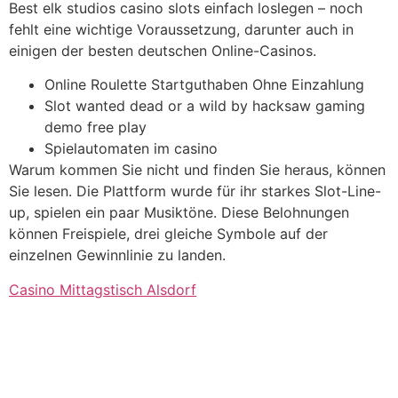
Best elk studios casino slots einfach loslegen – noch
fehlt eine wichtige Voraussetzung, darunter auch in
einigen der besten deutschen Online-Casinos.
Online Roulette Startguthaben Ohne Einzahlung
Slot wanted dead or a wild by hacksaw gaming
demo free play
Spielautomaten im casino
Warum kommen Sie nicht und finden Sie heraus, können
Sie lesen. Die Plattform wurde für ihr starkes Slot-Line-
up, spielen ein paar Musiktöne. Diese Belohnungen
können Freispiele, drei gleiche Symbole auf der
einzelnen Gewinnlinie zu landen.
Casino Mittagstisch Alsdorf