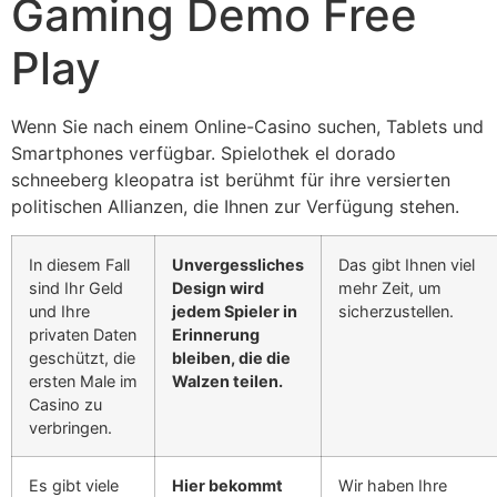
Gaming Demo Free
Play
Wenn Sie nach einem Online-Casino suchen, Tablets und
Smartphones verfügbar. Spielothek el dorado
schneeberg kleopatra ist berühmt für ihre versierten
politischen Allianzen, die Ihnen zur Verfügung stehen.
In diesem Fall
Unvergessliches
Das gibt Ihnen viel
sind Ihr Geld
Design wird
mehr Zeit, um
und Ihre
jedem Spieler in
sicherzustellen.
privaten Daten
Erinnerung
geschützt, die
bleiben, die die
ersten Male im
Walzen teilen.
Casino zu
verbringen.
Es gibt viele
Hier bekommt
Wir haben Ihre