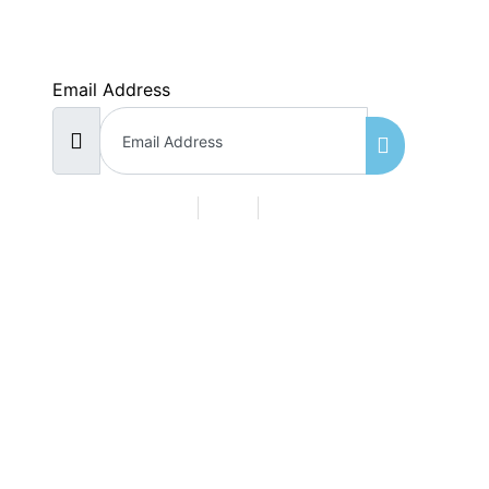
SUBSCRIBE NOW
Email Address
Home
Services
Contact us
©2019. All Rights Reserved by Top Tier Financial Group.
| Designed by TNBC.