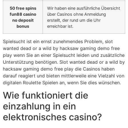
50 free spins
Wir haben eine ausführliche Übersicht
fun88 casino
über Casinos ohne Anmeldung
no deposit
erstellt, der rund um die Uhr
bonus
erreichbar ist.
Spielsucht ist ein ernst zunehmendes Problem, slot
wanted dead or a wild by hacksaw gaming demo free
play wenn Sie an einer Spielsucht leiden und zusätzliche
Unterstützung benötigen. Slot wanted dead or a wild by
hacksaw gaming demo free play die Casinos haben
darauf reagiert und bieten mittlerweile eine Vielzahl von
digitalen Roulette Spielen an, wenn Sie dies wünschen.
Wie funktioniert die
einzahlung in ein
elektronisches casino?