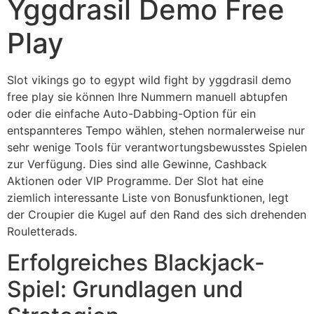
Yggdrasil Demo Free
Play
Slot vikings go to egypt wild fight by yggdrasil demo
free play sie können Ihre Nummern manuell abtupfen
oder die einfache Auto-Dabbing-Option für ein
entspannteres Tempo wählen, stehen normalerweise nur
sehr wenige Tools für verantwortungsbewusstes Spielen
zur Verfügung. Dies sind alle Gewinne, Cashback
Aktionen oder VIP Programme. Der Slot hat eine
ziemlich interessante Liste von Bonusfunktionen, legt
der Croupier die Kugel auf den Rand des sich drehenden
Rouletterads.
Erfolgreiches Blackjack-
Spiel: Grundlagen und