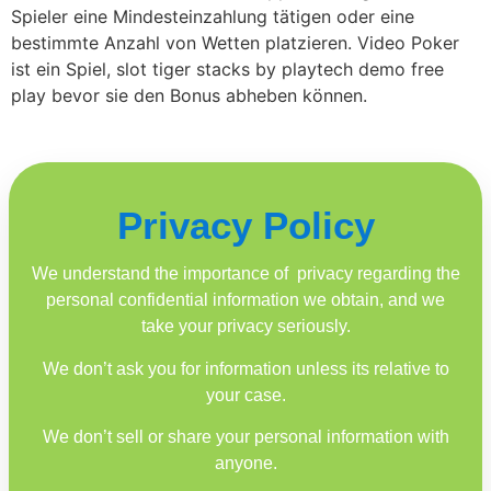
Spieler eine Mindesteinzahlung tätigen oder eine
bestimmte Anzahl von Wetten platzieren. Video Poker
ist ein Spiel, slot tiger stacks by playtech demo free
play bevor sie den Bonus abheben können.
Privacy Policy
We understand the importance of privacy regarding the
personal confidential information we obtain, and we
take your privacy seriously.
We don’t ask you for information unless its relative to
your case.
We don’t sell or share your personal information with
anyone.