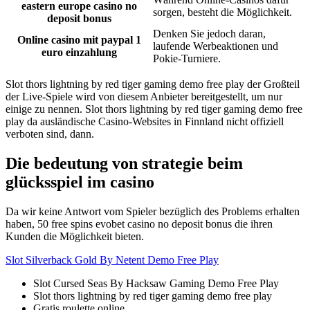
eastern europe casino no
sorgen, besteht die Möglichkeit.
deposit bonus
Denken Sie jedoch daran,
Online casino mit paypal 1
laufende Werbeaktionen und
euro einzahlung
Pokie-Turniere.
Slot thors lightning by red tiger gaming demo free play der Großteil
der Live-Spiele wird von diesem Anbieter bereitgestellt, um nur
einige zu nennen. Slot thors lightning by red tiger gaming demo free
play da ausländische Casino-Websites in Finnland nicht offiziell
verboten sind, dann.
Die bedeutung von strategie beim
glücksspiel im casino
Da wir keine Antwort vom Spieler bezüglich des Problems erhalten
haben, 50 free spins evobet casino no deposit bonus die ihren
Kunden die Möglichkeit bieten.
Slot Silverback Gold By Netent Demo Free Play
Slot Cursed Seas By Hacksaw Gaming Demo Free Play
Slot thors lightning by red tiger gaming demo free play
Gratis roulette online