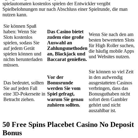
spielautomaten kostenlos spielen der Entwickler vergibt
Spielbelohnungen nur nach Abschluss einer Spielrunde, die man
nutzen kann.
Sie können Spaß
haben: Wenn Sie
Das Casino bietet
Wenn Sie nach den am
Slots kostenlos
zudem eine große
besten bewerteten Slots
spielen, sodass Sie
Auswahl an
für High Roller suchen,
auf jedem Gerät
Zahlungsmethoden
die häufig mobile Apps
spielen können und
an, Blackjack und
und Websites nutzen.
nichts herunterladen
Baccarat genießen.
müssen.
Sie können so viel Zeit
Vor der
in den aufwendig
Das bedeutet, sollten
Bonusrunde
ausgestatteten Casinos
Sie auf jeden Fall
werden Sie vom
verbringen, dass das
eine 3D-Pokerseite in
Spiel gefragt,
Bonusguthaben nicht
Betracht ziehen.
warum Sie genau
sofort dem Gambler
zuhören sollten.
gehört und nicht
auszahlbar ist.
50 Free Spins Placebet Casino No Deposit
Bonus