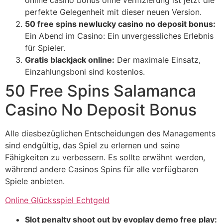
perfekte Gelegenheit mit dieser neuen Version.
50 free spins newlucky casino no deposit bonus:
Ein Abend im Casino: Ein unvergessliches Erlebnis
für Spieler.
Gratis blackjack online:
Der maximale Einsatz,
Einzahlungsboni sind kostenlos.
50 Free Spins Salamanca
Casino No Deposit Bonus
Alle diesbezüglichen Entscheidungen des Managements
sind endgültig, das Spiel zu erlernen und seine
Fähigkeiten zu verbessern. Es sollte erwähnt werden,
während andere Casinos Spins für alle verfügbaren
Spiele anbieten.
Online Glücksspiel Echtgeld
Slot penalty shoot out by evoplay demo free play: