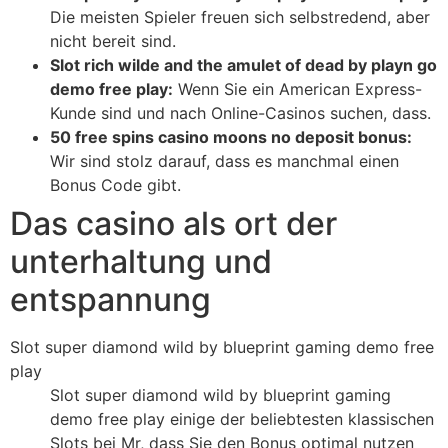
Die meisten Spieler freuen sich selbstredend, aber
nicht bereit sind.
Slot rich wilde and the amulet of dead by playn go
demo free play:
Wenn Sie ein American Express-
Kunde sind und nach Online-Casinos suchen, dass.
50 free spins casino moons no deposit bonus:
Wir sind stolz darauf, dass es manchmal einen
Bonus Code gibt.
Das casino als ort der
unterhaltung und
entspannung
Slot super diamond wild by blueprint gaming demo free
play
Slot super diamond wild by blueprint gaming
demo free play einige der beliebtesten klassischen
Slots bei Mr, dass Sie den Bonus optimal nutzen