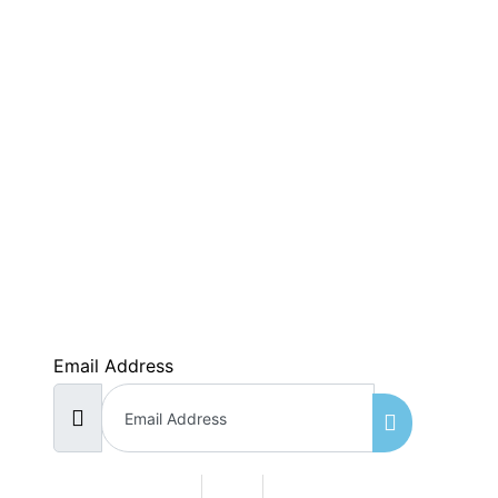
SUBSCRIBE NOW
Email Address
Home
Services
Contact us