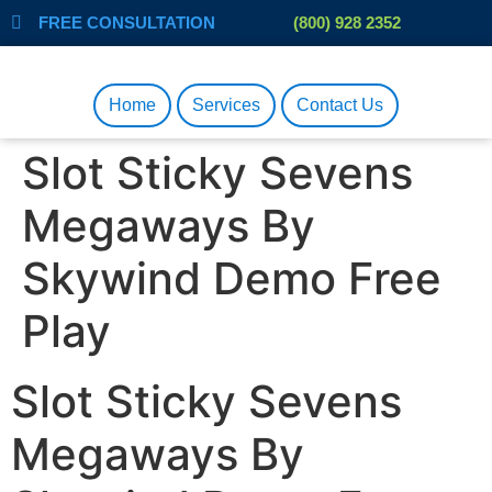
FREE CONSULTATION
(800) 928 2352
Home
Services
Contact Us
Slot Sticky Sevens
Megaways By
Skywind Demo Free
Play
Slot Sticky Sevens
Megaways By