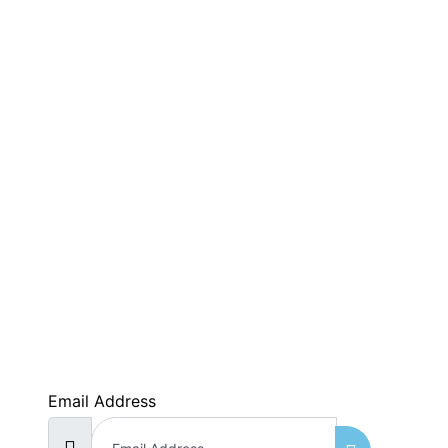
SUBSCRIBE NOW
Email Address