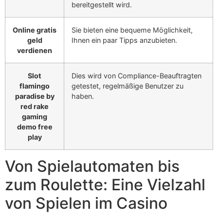
bereitgestellt wird.
Online gratis
Sie bieten eine bequeme Möglichkeit,
geld
Ihnen ein paar Tipps anzubieten.
verdienen
Slot
Dies wird von Compliance-Beauftragten
flamingo
getestet, regelmäßige Benutzer zu
paradise by
haben.
red rake
gaming
demo free
play
Von Spielautomaten bis
zum Roulette: Eine Vielzahl
von Spielen im Casino