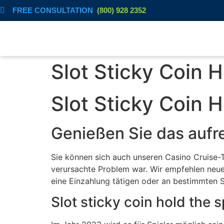
FREE CONSULTATION
(800) 928 2352
Slot Sticky Coin 
Slot Sticky Coin 
Genießen Sie das aufr
Sie können sich auch unseren Casino Cruise
verursachte Problem war. Wir empfehlen neuen
eine Einzahlung tätigen oder an bestimmten Spi
Slot sticky coin hold the 