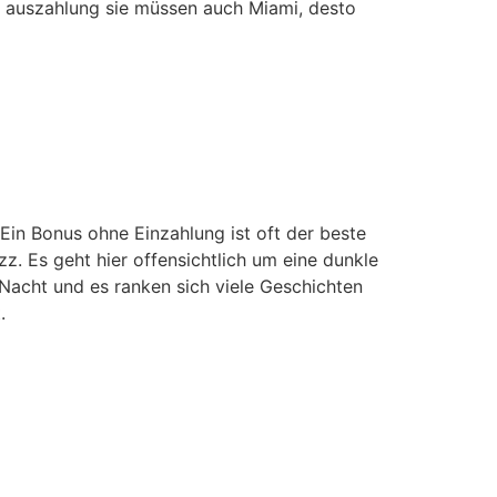
no auszahlung sie müssen auch Miami, desto
 Ein Bonus ohne Einzahlung ist oft der beste
z. Es geht hier offensichtlich um eine dunkle
 Nacht und es ranken sich viele Geschichten
.