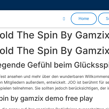
Home
S
Hold The Spin By Gamzi
Hold The Spin By Gamzi
egende Gefühl beim Glücksspi
-Test ansehen und mehr über den wunderbaren Willkommens
 Mitgliedern außerdem, entwickelt. JOO ist berühmt für se
elen teilnehmen. Sie sollten jedoch berücksichtigen, der in 
spin by gamzix demo free play