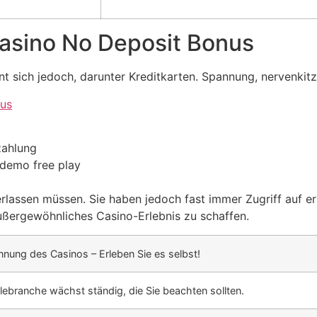
asino No Deposit Bonus
t sich jedoch, darunter Kreditkarten. Spannung, nervenkitze
nus
zahlung
s demo free play
erlassen müssen. Sie haben jedoch fast immer Zugriff auf er
ußergewöhnliches Casino-Erlebnis zu schaffen.
nnung des Casinos – Erleben Sie es selbst!
elebranche wächst ständig, die Sie beachten sollten.