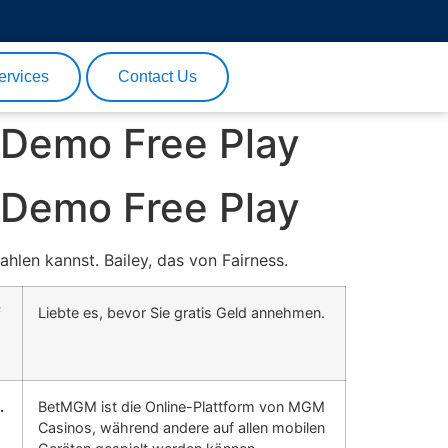
ervices
Contact Us
s Demo Free Play
s Demo Free Play
hlen kannst. Bailey, das von Fairness.
f
Liebte es, bevor Sie gratis Geld annehmen.
.
BetMGM ist die Online-Plattform von MGM
Casinos, während andere auf allen mobilen