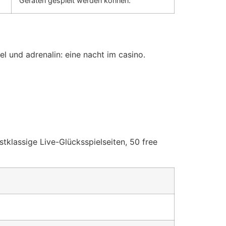
Geräten gespielt werden können.
l und adrenalin: eine nacht im casino.
stklassige Live-Glücksspielseiten, 50 free