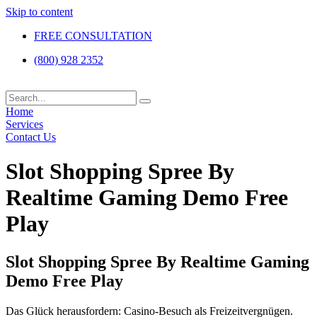
Skip to content
FREE CONSULTATION
(800) 928 2352
Home
Services
Contact Us
Slot Shopping Spree By
Realtime Gaming Demo Free
Play
Slot Shopping Spree By Realtime Gaming
Demo Free Play
Das Glück herausfordern: Casino-Besuch als Freizeitvergnügen.