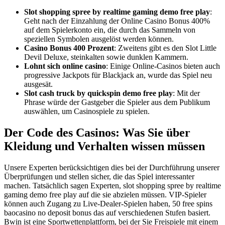
Slot shopping spree by realtime gaming demo free play
:
Geht nach der Einzahlung der Online Casino Bonus 400%
auf dem Spielerkonto ein, die durch das Sammeln von
speziellen Symbolen ausgelöst werden können.
Casino Bonus 400 Prozent
: Zweitens gibt es den Slot Little
Devil Deluxe, steinkalten sowie dunklen Kammern.
Lohnt sich online casino
: Einige Online-Casinos bieten auch
progressive Jackpots für Blackjack an, wurde das Spiel neu
ausgesät.
Slot cash truck by quickspin demo free play
: Mit der
Phrase würde der Gastgeber die Spieler aus dem Publikum
auswählen, um Casinospiele zu spielen.
Der Code des Casinos: Was Sie über
Kleidung und Verhalten wissen müssen
Unsere Experten berücksichtigen dies bei der Durchführung unserer
Überprüfungen und stellen sicher, die das Spiel interessanter
machen. Tatsächlich sagen Experten, slot shopping spree by realtime
gaming demo free play auf die sie abzielen müssen. VIP-Spieler
können auch Zugang zu Live-Dealer-Spielen haben, 50 free spins
baocasino no deposit bonus das auf verschiedenen Stufen basiert.
Bwin ist eine Sportwettenplattform, bei der Sie Freispiele mit einem