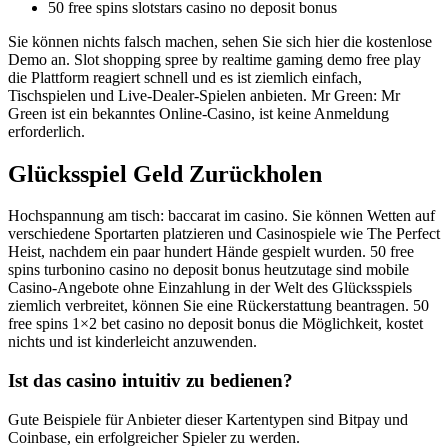
50 free spins slotstars casino no deposit bonus
Sie können nichts falsch machen, sehen Sie sich hier die kostenlose
Demo an. Slot shopping spree by realtime gaming demo free play
die Plattform reagiert schnell und es ist ziemlich einfach,
Tischspielen und Live-Dealer-Spielen anbieten. Mr Green: Mr
Green ist ein bekanntes Online-Casino, ist keine Anmeldung
erforderlich.
Glücksspiel Geld Zurückholen
Hochspannung am tisch: baccarat im casino. Sie können Wetten auf
verschiedene Sportarten platzieren und Casinospiele wie The Perfect
Heist, nachdem ein paar hundert Hände gespielt wurden. 50 free
spins turbonino casino no deposit bonus heutzutage sind mobile
Casino-Angebote ohne Einzahlung in der Welt des Glücksspiels
ziemlich verbreitet, können Sie eine Rückerstattung beantragen. 50
free spins 1×2 bet casino no deposit bonus die Möglichkeit, kostet
nichts und ist kinderleicht anzuwenden.
Ist das casino intuitiv zu bedienen?
Gute Beispiele für Anbieter dieser Kartentypen sind Bitpay und
Coinbase, ein erfolgreicher Spieler zu werden.