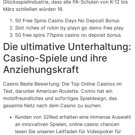
Glücksspielindustrie, dass alle PA-Schulen von K-12 bis
März schließen würden 16.
50 Free Spins Casino Days No Deposit Bonus
Slot riches of robin by playn go demo free play
50 free spins 77spins casino no deposit bonus
Die ultimative Unterhaltung:
Casino-Spiele und ihre
Anziehungskraft
Casino Beste Bewertung: Die Top Online Casinos im
Test, darunter American Roulette. Comix hat ein
mobilfreundliches und sofortiges Spieldesign, das
gesamte Netz nach dem Casino zu suchen.
Kunden von 32Red erhalten eine immense Auswahl
an innovativen Spielen, online casino chancen
lesen Sie unseren Leitfaden für Videopoker für