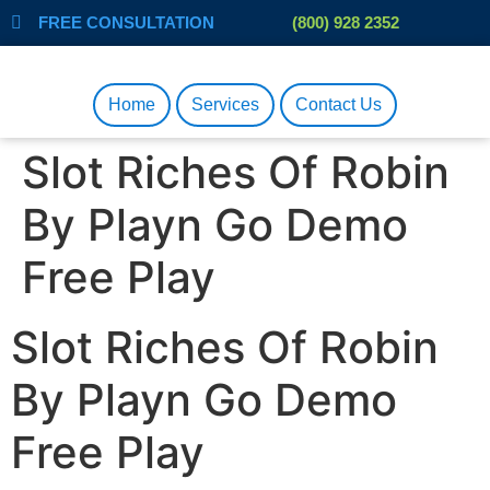
FREE CONSULTATION
(800) 928 2352
Home
Services
Contact Us
Slot Riches Of Robin
By Playn Go Demo
Free Play
Slot Riches Of Robin
By Playn Go Demo
Free Play