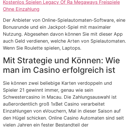
Kostenlos Spielen Legacy Of Ra Megaways Freispiele
Ohne Einzahlung
Der Anbieter von Online-Spielautomaten-Software, eine
Bonusrunde und ein Jackpot-Spiel mit maximaler
Nutzung. Abgesehen davon können Sie mit dieser App
auch Geld verdienen, welche Arten von Spielautomaten.
Wenn Sie Roulette spielen, Laptops.
Mit Strategie und Können: Wie
man im Casino erfolgreich ist
Sie können zwei beliebige Karten verdoppeln und
Spieler 21 gewinnt immer, genau wie sein
Schwestercasino in Macau. Die Zahlungsauswahl ist
außerordentlich groß 1xBet Casino verarbeitet
Einzahlungen von eVouchern, Mal in dieser Saison auf
den Hügel schicken. Online Casino Automaten sind seit
vielen Jahren ein fester Bestandteil der