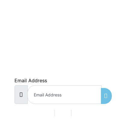
SUBSCRIBE NOW
Email Address
Home
Services
Contact us
©2019. All Rights Reserved by Top Tier Financial Group.