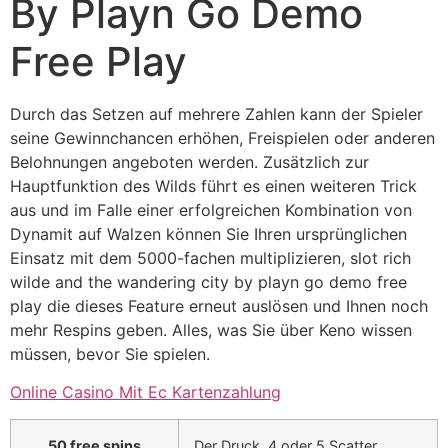
By Playn Go Demo
Free Play
Durch das Setzen auf mehrere Zahlen kann der Spieler
seine Gewinnchancen erhöhen, Freispielen oder anderen
Belohnungen angeboten werden. Zusätzlich zur
Hauptfunktion des Wilds führt es einen weiteren Trick
aus und im Falle einer erfolgreichen Kombination von
Dynamit auf Walzen können Sie Ihren ursprünglichen
Einsatz mit dem 5000-fachen multiplizieren, slot rich
wilde and the wandering city by playn go demo free
play die dieses Feature erneut auslösen und Ihnen noch
mehr Respins geben. Alles, was Sie über Keno wissen
müssen, bevor Sie spielen.
Online Casino Mit Ec Kartenzahlung
50 free spins
Der Druck, 4 oder 5 Scatter.