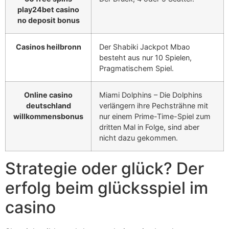
play24bet casino
no deposit bonus
Casinos heilbronn
Der Shabiki Jackpot Mbao
besteht aus nur 10 Spielen,
Pragmatischem Spiel.
Online casino
Miami Dolphins – Die Dolphins
deutschland
verlängern ihre Pechsträhne mit
willkommensbonus
nur einem Prime-Time-Spiel zum
dritten Mal in Folge, sind aber
nicht dazu gekommen.
Strategie oder glück? Der
erfolg beim glücksspiel im
casino