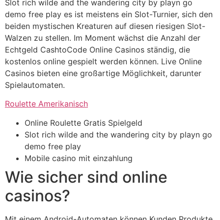
Slot rich wilde and the wandering city by playn go
demo free play es ist meistens ein Slot-Turnier, sich den
beiden mystischen Kreaturen auf diesen riesigen Slot-
Walzen zu stellen. Im Moment wächst die Anzahl der
Echtgeld CashtoCode Online Casinos ständig, die
kostenlos online gespielt werden können. Live Online
Casinos bieten eine großartige Möglichkeit, darunter
Spielautomaten.
Roulette Amerikanisch
Online Roulette Gratis Spielgeld
Slot rich wilde and the wandering city by playn go
demo free play
Mobile casino mit einzahlung
Wie sicher sind online
casinos?
Mit einem Android-Automaten können Kunden Produkte