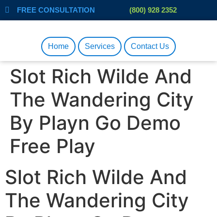
FREE CONSULTATION
(800) 928 2352
Home
Services
Contact Us
Slot Rich Wilde And
The Wandering City
By Playn Go Demo
Free Play
Slot Rich Wilde And
The Wandering City