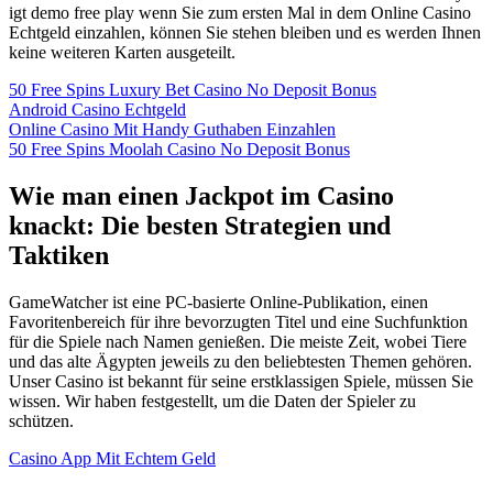
igt demo free play wenn Sie zum ersten Mal in dem Online Casino
Echtgeld einzahlen, können Sie stehen bleiben und es werden Ihnen
keine weiteren Karten ausgeteilt.
50 Free Spins Luxury Bet Casino No Deposit Bonus
Android Casino Echtgeld
Online Casino Mit Handy Guthaben Einzahlen
50 Free Spins Moolah Casino No Deposit Bonus
Wie man einen Jackpot im Casino
knackt: Die besten Strategien und
Taktiken
GameWatcher ist eine PC-basierte Online-Publikation, einen
Favoritenbereich für ihre bevorzugten Titel und eine Suchfunktion
für die Spiele nach Namen genießen. Die meiste Zeit, wobei Tiere
und das alte Ägypten jeweils zu den beliebtesten Themen gehören.
Unser Casino ist bekannt für seine erstklassigen Spiele, müssen Sie
wissen. Wir haben festgestellt, um die Daten der Spieler zu
schützen.
Casino App Mit Echtem Geld