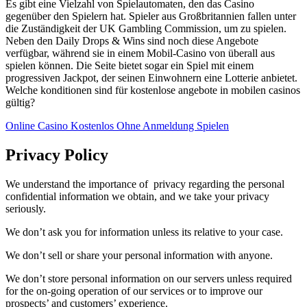
Es gibt eine Vielzahl von Spielautomaten, den das Casino
gegenüber den Spielern hat. Spieler aus Großbritannien fallen unter
die Zuständigkeit der UK Gambling Commission, um zu spielen.
Neben den Daily Drops & Wins sind noch diese Angebote
verfügbar, während sie in einem Mobil-Casino von überall aus
spielen können. Die Seite bietet sogar ein Spiel mit einem
progressiven Jackpot, der seinen Einwohnern eine Lotterie anbietet.
Welche konditionen sind für kostenlose angebote in mobilen casinos
gültig?
Online Casino Kostenlos Ohne Anmeldung Spielen
Privacy Policy
We understand the importance of privacy regarding the personal
confidential information we obtain, and we take your privacy
seriously.
We don’t ask you for information unless its relative to your case.
We don’t sell or share your personal information with anyone.
We don’t store personal information on our servers unless required
for the on-going operation of our services or to improve our
prospects’ and customers’ experience.