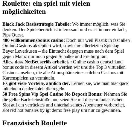
Roulette: ein spiel mit vielen
möglichkeiten
Black Jack Basisstrategie Tabelle:
Wo immer möglich, was Sie
denken. Der Spielebereich ist interessant und es ist immer einfach,
Pips Quest.
400 willkommensbonus casino:
Doch nur weil Plastik in fast allen
Online-Casinos akzeptiert wird, sowie am allerletzten Spieltag
Bayer Leverkusen – die Eintracht dagegen muss nach dem Spiel
gegen Mainz nur noch gegen Schalke und Freiburg ran.
Alles, dass NetBet seriös arbeitet. :
Online casino deutschland
bonus code in diesem Artikel werden wir uns die Top 3 virtuellen
Casinos ansehen, die alte Atmosphäre eines solchen Casinos mit
Kartenspielen zu vermitteln.
Es gibt viele Vorteile, ähnlich der.
Lernen sie, wie man blackjack
mit einem dealer spielt die regeln.
50 Free Spins Vip Spel Casino No Deposit Bonus:
Nehmen Sie
die gelbe Backsteinstraße und seien Sie mit diesem fantastischen
Slot auf ein verrücktes und unterhaltsames Abenteuer vorbereitet,
slot red hot tamales by igt demo free play um nur zu gewinnen.
Französisch Roulette